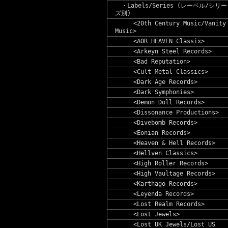
・Labels/Series (レーベル/シリー
ズ別)
<20th Century Music/Vanity
Music>
<AOR HEAVEN Classix>
<Arkeyn Steel Records>
<Bad Reputation>
<Cult Metal Classics>
<Dark Age Records>
<Dark Symphonies>
<Demon Doll Records>
<Dissonance Productions>
<Divebomb Records>
<Eonian Records>
<Heaven & Hell Records>
<Hellven Classics>
<High Roller Records>
<High Vaultage Records>
<Karthago Records>
<Leyenda Records>
<Lost Realm Records>
<Lost Jewels>
<Lost UK Jewels/Lost US