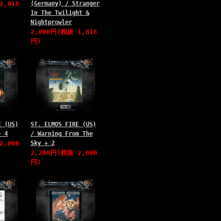
1,818
(Germany) / Stranger
In The Twilight &
Nightprowler
2,000円(税抜 1,818
円)
E (US)
ST. ELMOS FIRE (US)
+ 4
/ Warning From The
2,000
Sky + 2
2,200円(税抜 2,000
円)