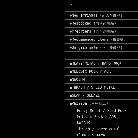
て
◆New arrivals (新入荷商品)
◆Restocked (再入荷商品)
◆Preorders (ご予約商品)
◆Recommended items (推薦盤)
◆Bargain sale (セール商品)
■HEAVY METAL / HARD ROCK
■MELODIC ROCK / AOR
■NWOBHM
■THRASH / SPEED METAL
■GLAM / SLEAZE
■REISSUE (再発商品)
・Heavy Metal / Hard Rock
・Melodic Rock / AOR
・NWOBHM
・Thrash / Speed Metal
・Glam / Sleaze