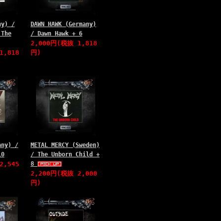
ny) /
DAWN HAWK (Germany)
 The
/ Dawn Hawk + 6
2,000円(税抜 1,818
1,818
円)
any) /
METAL MERCY (Sweden)
10
/ The Unborn Child +
2,545
8
2,200円(税抜 2,000
円)