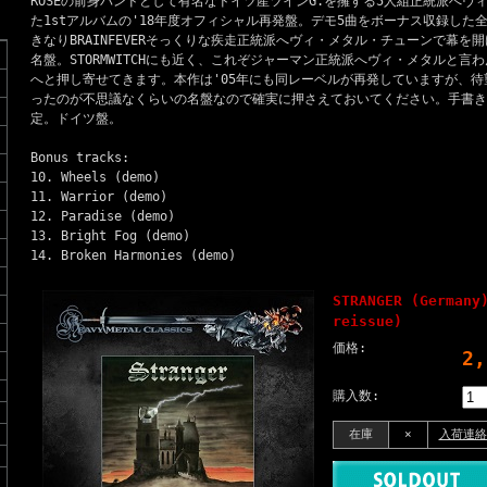
ROSEの前身バンドとして有名なドイツ産ツインG.を擁する5人組正統派へヴ
た1stアルバムの'18年度オフィシャル再発盤。デモ5曲をボーナス収録した全
きなりBRAINFEVERそっくりな疾走正統派へヴィ・メタル・チューンで幕を
名盤。STORMWITCHにも近く、これぞジャーマン正統派へヴィ・メタルと
へと押し寄せてきます。本作は'05年にも同レーベルが再発していますが、待
ったのが不思議なくらいの名盤なので確実に押さえておいてください。手書き
定。ドイツ盤。
Bonus tracks:
10. Wheels (demo)
11. Warrior (demo)
12. Paradise (demo)
13. Bright Fog (demo)
14. Broken Harmonies (demo)
STRANGER (Germany
reissue)
価格:
2
購入数:
在庫
×
入荷連絡