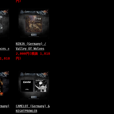
円)
NINJA (Germany) /
aces +
Valley Of Wolves
2,000円(税抜 1,818
1,818
円)
rmany)
CAMELOT (Germany) &
NIGHTPROWLER