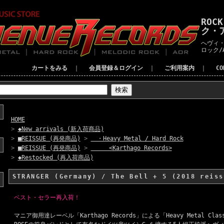
ROC
ク・
へヴィ・
ロック/
カートをみる
｜
会員登録＆ログイン
｜
ご利用案内
｜
C
HOME
>
◆New arrivals (新入荷商品)
>
■REISSUE (再発商品)
>
・Heavy Metal / Hard Rock
>
■REISSUE (再発商品)
>
<Karthago Records>
>
◆Restocked (再入荷商品)
STRANGER (Germany) / The Bell + 5 (2018 reiss
ベスト・セラー再入荷！
マニア御用達レーベル「Karthago Records」による「Heavy Metal Cla