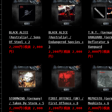
BLACK ALICE
BLACK ALICE
T.N.T. (Germa
(Australia) / Sons
(Australia) /
VANGUARD (Ger
Of Steel + 2
Endangered Species +
Deflorator &
2,200円(税抜 2,000
3
Vanguard
円)
2,200円(税抜 2,000
2,000円(税抜 
円)
円)
STORMWIND (Germany)
FIRST OFFENCE (UK) /
MEPHISTO (Ger
/ Taken By Storm + 5
First Offence + 8
Mephisto + 6
2,200円(税抜 2,000
2,200円(税抜 2,000
2,000円(税抜 