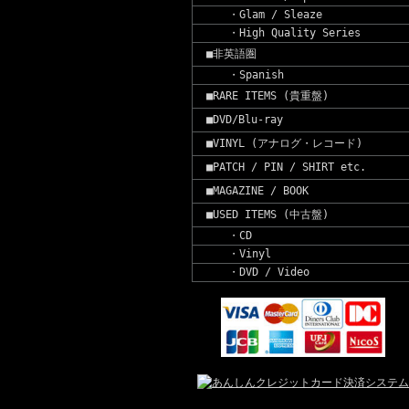
・Glam / Sleaze
・High Quality Series
■非英語圏
・Spanish
■RARE ITEMS (貴重盤)
■DVD/Blu-ray
■VINYL (アナログ・レコード)
■PATCH / PIN / SHIRT etc.
■MAGAZINE / BOOK
■USED ITEMS (中古盤)
・CD
・Vinyl
・DVD / Video