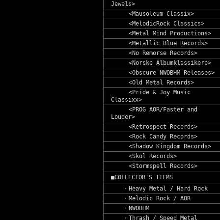
Jewels>
<Mausoleum Classix>
<MelodicRock Classics>
<Metal Mind Productions>
<Metallic Blue Records>
<No Remorse Records>
<Norske Albumklassikere>
<Obscure NWOBHM Releases>
<Old Metal Records>
<Pride & Joy Music
Classixx>
<PROG AOR/Faster and
Louder>
<Retrospect Records>
<Rock Candy Records>
<Shadow Kingdom Records>
<Skol Records>
<Stormspell Records>
■COLLECTOR'S ITEMS
・Heavy Metal / Hard Rock
・Melodic Rock / AOR
・NWOBHM
・Thrash / Speed Metal