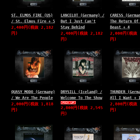
ST. ELMOS FIRE (US)
LANCELOT (Germany) /
CARESS (Germa
/ St. Elmos Fire + 5
But I Just Can't
The Return Of
2,400円(税抜 2,182
Stay Behind
Beast + 4
円)
2,400円(税抜 2,182
2,000円(税抜 
円)
円)
QUASY MODO (Germany)
DRYSILL (Iceland) /
THUNDER (Germ
/ We Are The People
Welcome To The Show
All I Want + 
2,000円(税抜 1,818
2,800円(税抜 
2,800円(税抜 2,545
円)
円)
円)