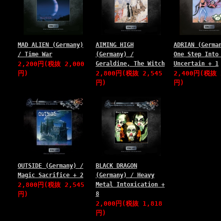
MAD ALIEN (Germany)
AIMING HIGH
ADRIAN (Germa
/ Time War
(Germany) /
One Step Into
2,200円(税抜 2,000
Geraldine, The Witch
Uncertain + 1
円)
2,800円(税抜 2,545
2,400円(税抜 
円)
円)
OUTSIDE (Germany) /
BLACK DRAGON
Magic Sacrifice + 2
(Germany) / Heavy
2,800円(税抜 2,545
Metal Intoxication +
円)
8
2,000円(税抜 1,818
円)