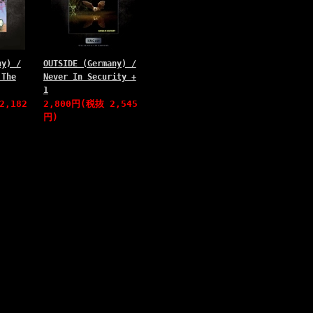
ny) /
OUTSIDE (Germany) /
 The
Never In Security +
1
2,182
2,800円(税抜 2,545
円)