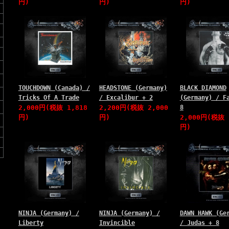
円)
円)
円)
TOUCHDOWN (Canada) /
HEADSTONE (Germany)
BLACK DIAMOND
Tricks Of A Trade
/ Excalibur + 2
(Germany) / F
2,000円(税抜 1,818
2,200円(税抜 2,000
8
円)
円)
2,000円(税抜 
円)
NINJA (Germany) /
NINJA (Germany) /
DAWN HAWK (Ge
Liberty
Invincible
/ Judas + 8