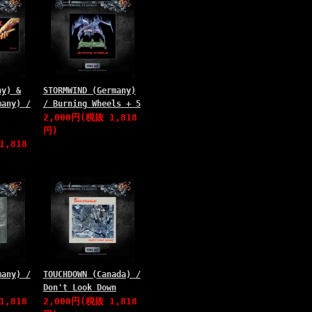
ny) &
STORMWIND (Germany)
many) /
/ Burning Wheels + 5
2,000円(税抜 1,818
円)
1,818
many) /
TOUCHDOWN (Canada) /
Don't Look Down
1,818
2,000円(税抜 1,818