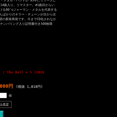
ィ・メタル・バンドが'85年にリリースし
14曲入り。リマスター。#1曲目からい
開ける80'sジャーマン・メタルを代表する
言わんばかりのキラー・チューンが次から次
望の新装再発です。今までCD化されなか
ナンバリング入り証明書付き500枚限
) / The Bell + 5 (2018
,000円
(税抜 1,818円)
個
を希望