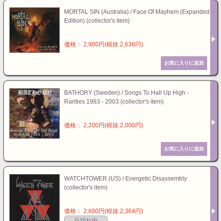
MORTAL SIN (Australia) / Face Of Mayhem (Expanded
Edition) (collector's item)
価格： 2,900円(税抜 2,636円)
BATHORY (Sweden) / Songs To Hall Up High -
Rarities 1983 - 2003 (collector's item)
価格： 2,200円(税抜 2,000円)
WATCHTOWER (US) / Energetic Disassembly
(collector's item)
価格： 2,600円(税抜 2,364円)
品切れ中