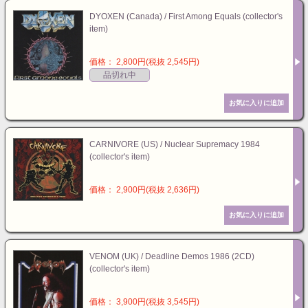
DYOXEN (Canada) / First Among Equals (collector's
item)
価格： 2,800円(税抜 2,545円)
品切れ中
CARNIVORE (US) / Nuclear Supremacy 1984
(collector's item)
価格： 2,900円(税抜 2,636円)
VENOM (UK) / Deadline Demos 1986 (2CD)
(collector's item)
価格： 3,900円(税抜 3,545円)