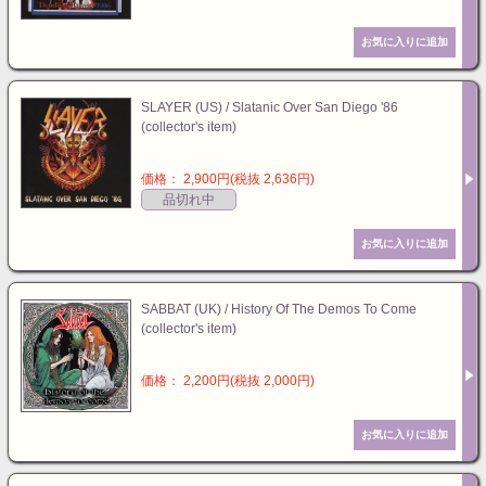
SLAYER (US) / Slatanic Over San Diego '86
(collector's item)
価格： 2,900円(税抜 2,636円)
品切れ中
SABBAT (UK) / History Of The Demos To Come
(collector's item)
価格： 2,200円(税抜 2,000円)