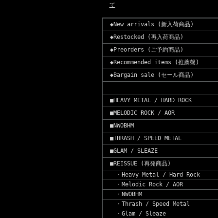
て
◆New arrivals (新入荷商品)
◆Restocked (再入荷商品)
◆Preorders (ご予約商品)
◆Recommended items (推薦盤)
◆Bargain sale (セール商品)
■HEAVY METAL / HARD ROCK
■MELODIC ROCK / AOR
■NWOBHM
■THRASH / SPEED METAL
■GLAM / SLEAZE
■REISSUE (再発商品)
・Heavy Metal / Hard Rock
・Melodic Rock / AOR
・NWOBHM
・Thrash / Speed Metal
・Glam / Sleaze