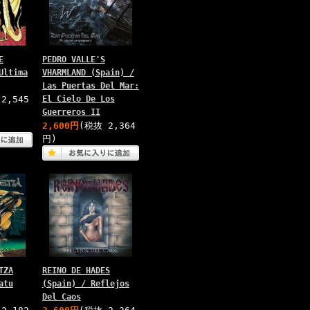
E
PEDRO VALLE'S
Ultima
VHARMLAND (Spain) /
Las Puertas Del Mar:
2,545
El Cielo De Los
Guerreros II
中
2,600円
(税抜 2,364
円)
TZA
REINO DE HADES
atu
(Spain) / Reflejos
Del Caos