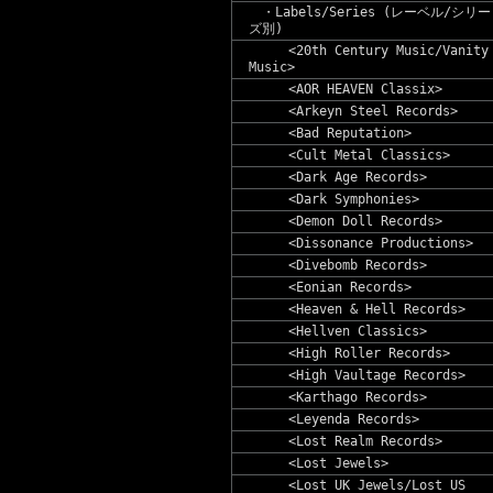
・Labels/Series (レーベル/シリー
ズ別)
<20th Century Music/Vanity
Music>
<AOR HEAVEN Classix>
<Arkeyn Steel Records>
<Bad Reputation>
<Cult Metal Classics>
<Dark Age Records>
<Dark Symphonies>
<Demon Doll Records>
<Dissonance Productions>
<Divebomb Records>
<Eonian Records>
<Heaven & Hell Records>
<Hellven Classics>
<High Roller Records>
<High Vaultage Records>
<Karthago Records>
<Leyenda Records>
<Lost Realm Records>
<Lost Jewels>
<Lost UK Jewels/Lost US