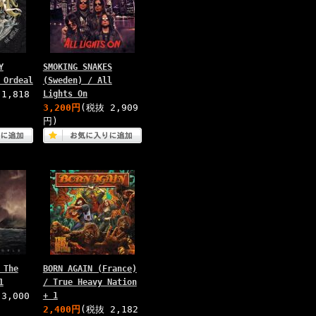
Y
SMOKING SNAKES
 Ordeal
(Sweden) / All
1,818
Lights On
3,200円
(税抜 2,909
中
円)
 The
BORN AGAIN (France)
1
/ True Heavy Nation
3,000
+ 1
2,400円
(税抜 2,182