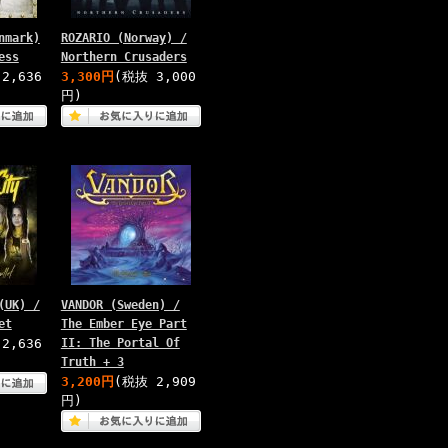
nmark)
ROZARIO (Norway) /
ess
Northern Crusaders
2,636
3,300円
(税抜 3,000
円)
(UK) /
VANDOR (Sweden) /
et
The Ember Eye Part
2,636
II: The Portal Of
Truth + 3
3,200円
(税抜 2,909
円)