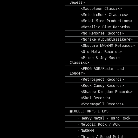
Jewels>
<Mausoleum Classix>
<MelodicRock Classics>
<Metal Mind Productions>
<Metallic Blue Records>
<No Remorse Records>
<Norske Albumklassikere>
<Obscure NWOBHM Releases>
<Old Metal Records>
<Pride & Joy Music
Classixx>
<PROG AOR/Faster and
Louder>
<Retrospect Records>
<Rock Candy Records>
<Shadow Kingdom Records>
<Skol Records>
<Stormspell Records>
■COLLECTOR'S ITEMS
・Heavy Metal / Hard Rock
・Melodic Rock / AOR
・NWOBHM
・Thrash / Speed Metal