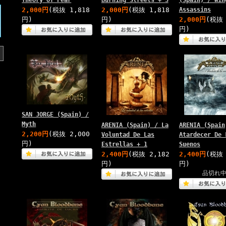
Theory Of Fear
Burning Streets + 3
(Spain) / Win
2,000円
(税抜 1,818
2,000円
(税抜 1,818
Assassins
円)
円)
2,000円
(税抜 
円)
SAN JORGE (Spain) /
Myth
ARENIA (Spain) / La
ARENIA (Spain
2,200円
(税抜 2,000
Voluntad De Las
Atardecer De 
円)
Estrellas + 1
Suenos
2,400円
(税抜 2,182
2,400円
(税抜 
円)
円)
品切れ