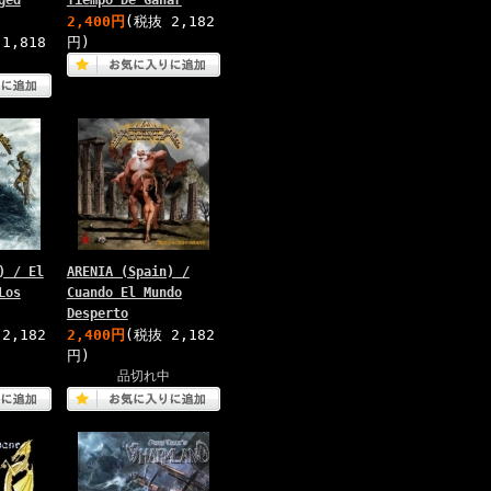
ged
Tiempo De Ganar
2,400円
(税抜 2,182
1,818
円)
) / El
ARENIA (Spain) /
Los
Cuando El Mundo
Desperto
2,182
2,400円
(税抜 2,182
円)
中
品切れ中