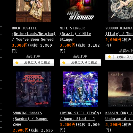
ROCK JUSTICE
NITE STINGER
VOODOO HIGHWA
(Netherlands/Belgium)
(Brazil) / Nite
(Italy) / The
/ You've Been Served
Stinger
2,000円
(税抜 
3,300円
(税抜 3,000
3,500円
(税抜 3,182
円)
円)
円)
品切れ
品切れ中
品切れ中
SMOKING SNAKES
CRYING STEEL (Italy)
KAASIN (UK) /
(Sweden) / Danger
/ Agent Steel + 1
Underworld + 
Zone
3,300円
(税抜 3,000
3,300円
(税抜 
2,900円
(税抜 2,636
円)
円)