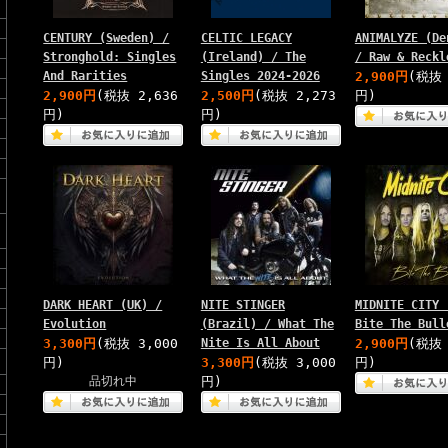
CENTURY (Sweden) /
CELTIC LEGACY
ANIMALYZE (De
Stronghold: Singles
(Ireland) / The
/ Raw & Reckl
And Rarities
Singles 2024-2026
2,900円
(税抜 
2,900円
(税抜 2,636
2,500円
(税抜 2,273
円)
円)
円)
DARK HEART (UK) /
NITE STINGER
MIDNITE CITY 
Evolution
(Brazil) / What The
Bite The Bull
3,300円
(税抜 3,000
Nite Is All About
2,900円
(税抜 
円)
3,300円
(税抜 3,000
円)
品切れ中
円)