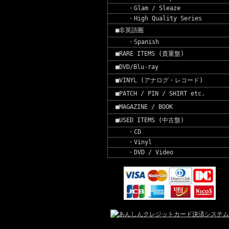
・Glam / Sleaze
・High Quality Series
■非英語圏
・Spanish
■RARE ITEMS (貴重盤)
■DVD/Blu-ray
■VINYL (アナログ・レコード)
■PATCH / PIN / SHIRT etc.
■MAGAZINE / BOOK
■USED ITEMS (中古盤)
・CD
・Vinyl
・DVD / Video