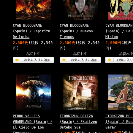
CYAN BLOODBANE
CYAN BLOODBANE
CYAN BLOODBAN
(Spain) / Espiritu
(Spain) / Nuevos
(Spain) / La 
De Lucha
Tiempos
Mision
2,800円
(税抜 2,545
2,800円
(税抜 2,545
2,800円
(税抜 
円)
円)
円)
品切れ中
品切れ中
品切れ
PEDRO VALLE'S
ETORKIZUN BELTZA
ETORKIZUN BEL
VHARMLAND (Spain) /
(Spain) / Ekaitzen
(Spain) / Esn
El Cielo De Los
Osteko Sua
Gara?