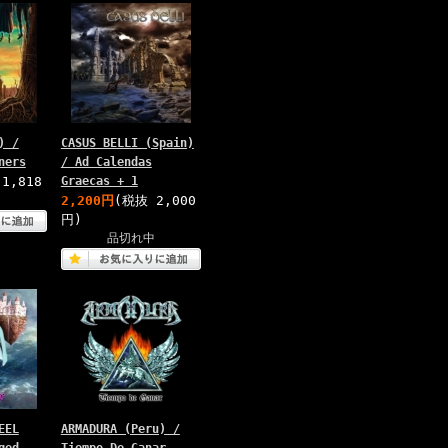
) /
CASUS BELLI (Spain)
ners
/ Ad Calendas
1,818
Graecas + 1
2,200円
(税抜 2,000
円)
品切れ中
EEL
ARMADURA (Peru) /