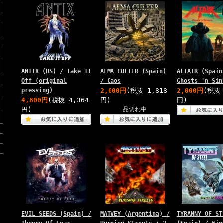
ANTIX (US) / Take It
ALMA CULTER (Spain)
ALTAIR (Spain
Off (original
/ Caos
Ghosts 'n Sin
pressing)
2,000円
(税抜 1,818
2,000円
(税抜 
4,800円
(税抜 4,364
円)
円)
円)
品切れ中
EVIL SEEDS (Spain) /
MATVEY (Argentina) /
TYRANNY OF ST