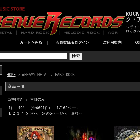
ROC
ク・
へヴィ・
ロック/
カートをみる
｜
会員登録＆ログイン
｜
ご利用案内
｜
C
HOME
> ■HEAVY METAL / HARD ROCK
商品一覧
説明付き
/ 写真のみ
1件～40件 （全6691件） 1/168ページ
1
2
3
4
5
次へ
次の5ページへ
最後へ