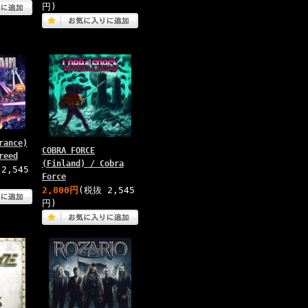
円)
rance)
COBRA FORCE
reed
(Finland) / Cobra
2,545
Force
2,800円
(税抜 2,545
円)