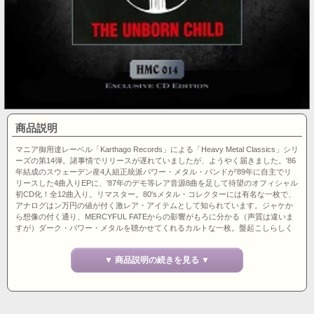
商品説明
マニア御用達レーベル「Karthago Records」による「Heavy Metal Classics」シリ
ーズの第14弾。諸事情でリリースが遅れていましたが、ようやく届きました。'86
年結成のスウェーデン産4人組正統派パワー・メタル・バンドが'89年に自主でリ
リースした4曲入りEPに、'87年のデモ等レア音源8曲を足して待望のオフィシャル
初CD化！全12曲入り。リマスター。80'sメタル・コレクターには有名な一枚で、
アナログはン万円の値が付く激レア・アイテムとして知られています。ジャケか
ら想像の付く通り、MERCYFUL FATEからの影響がもろに分かる（声質は違いま
すが）ダーク・パワー・メタルを聴かせてくれるカルトな一枚。盤起こしらしく
所々でプチプチ音が入っていますが、これはGreatリリースです。間違いなく世界
中で売れまくるでしょうね。手書きナンバリング入り証明書付き1000枚限定リリ
▼ 商品説明の続きを見る ▼
ース！ドイツ盤。