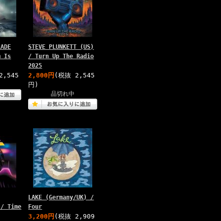
LADE
STEVE PLUNKETT (US)
m Is
/ Turn Up The Radio
2025
2,545
2,800円
(税抜 2,545
円)
品切れ中
LAKE (Germany/UK) /
 / Time
Four
3,200円
(税抜 2,909