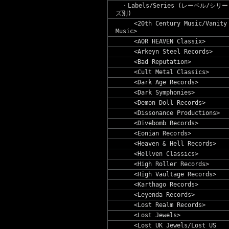
・Labels/Series (レーベル/シリー
ズ別)
<20th Century Music/Vanity
Music>
<AOR HEAVEN Classix>
<Arkeyn Steel Records>
<Bad Reputation>
<Cult Metal Classics>
<Dark Age Records>
<Dark Symphonies>
<Demon Doll Records>
<Dissonance Productions>
<Divebomb Records>
<Eonian Records>
<Heaven & Hell Records>
<Hellven Classics>
<High Roller Records>
<High Vaultage Records>
<Karthago Records>
<Leyenda Records>
<Lost Realm Records>
<Lost Jewels>
<Lost UK Jewels/Lost US