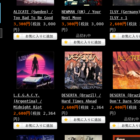
ALICATE (Sweden) /
NEWMAN (UK) / Your
ILSY (Germany
Too Bad To Be Good
Next Move
ILSY + 1
3,300円
(税抜 3,000
3,300円
(税抜 3,000
2,600円
(税抜 
円)
円)
円)
品切れ中
L.E.G.A.C.Y.
DESERTA (Brazil) /
DESERTA (Braz
(Argentina) /
Hard Times Ahead
Don't Dare St
Midnight Riot
2,600円
(税抜 2,364
2,400円
(税抜 
2,600円
(税抜 2,364
円)
円)
円)
品切れ中