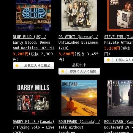
BLUE BLUD (UK) /
DA VINCI (Norway) /
STEVE EMM (It
Early Blood: Demos
Unfinished Business
Private Affai
And Rarities '87-'92
(2CD)
3,200円
(税抜 
3,200円
(税抜 2,909
3,800円
(税抜 3,455
円)
円)
円)
品切れ中
DARBY MILLS (Canada)
BOULEVARD (Canada) /
BOULEVARD (Ca
/ Flying Solo + Live
Talk Without
Boulevard IV 