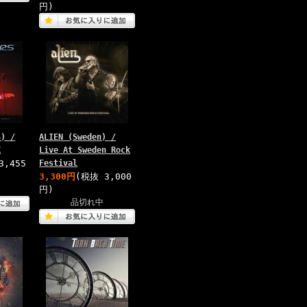
円)
S) /
ALIEN (Sweden) /
K
Live At Sweden Rock
3,455
Festival
3,300円
(税抜 3,000
円)
品切れ中