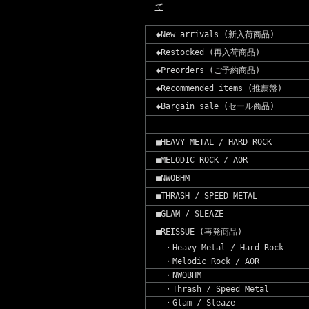
て
◆New arrivals (新入荷商品)
◆Restocked (再入荷商品)
◆Preorders (ご予約商品)
◆Recommended items (推薦盤)
◆Bargain sale (セール商品)
■HEAVY METAL / HARD ROCK
■MELODIC ROCK / AOR
■NWOBHM
■THRASH / SPEED METAL
■GLAM / SLEAZE
■REISSUE (再発商品)
・Heavy Metal / Hard Rock
・Melodic Rock / AOR
・NWOBHM
・Thrash / Speed Metal
・Glam / Sleaze