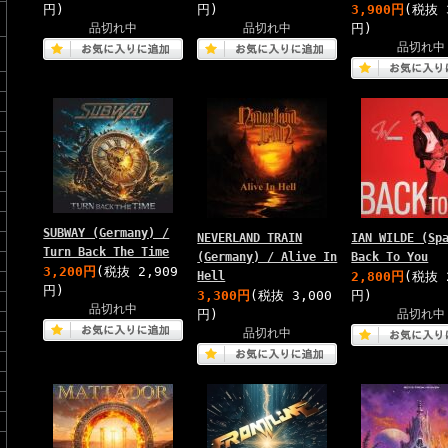
円)
円)
3,900円
(税抜 
品切れ中
品切れ中
円)
品切れ中
SUBWAY (Germany) /
NEVERLAND TRAIN
IAN WILDE (Sp
Turn Back The Time
(Germany) / Alive In
Back To You
3,200円
(税抜 2,909
Hell
2,800円
(税抜 
円)
3,300円
(税抜 3,000
円)
品切れ中
円)
品切れ中
品切れ中