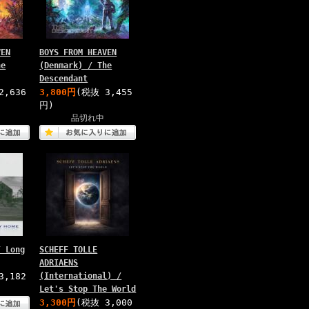
VEN
BOYS FROM HEAVEN
he
(Denmark) / The
Descendant
2,636
3,800円
(税抜 3,455
円)
品切れ中
/ Long
SCHEFF TOLLE
ADRIAENS
3,182
(International) /
Let's Stop The World
3,300円
(税抜 3,000