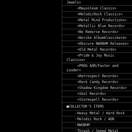
Jewels>
<Mausoleum Classix>
<MelodicRock Classics>
<Metal Mind Productions>
<Metallic Blue Records>
<No Remorse Records>
<Norske Albumklassikere>
<Obscure NWOBHM Releases>
<Old Metal Records>
<Pride & Joy Music
Classixx>
<PROG AOR/Faster and
Louder>
<Retrospect Records>
<Rock Candy Records>
<Shadow Kingdom Records>
<Skol Records>
<Stormspell Records>
■COLLECTOR'S ITEMS
・Heavy Metal / Hard Rock
・Melodic Rock / AOR
・NWOBHM
・Thrash / Speed Metal