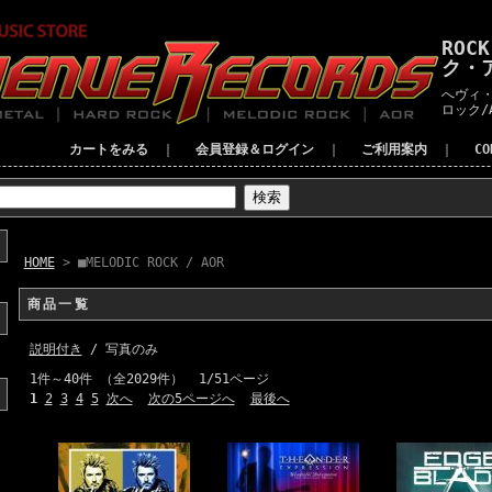
ROC
ク・
へヴィ・
ロック/
カートをみる
｜
会員登録＆ログイン
｜
ご利用案内
｜
C
HOME
> ■MELODIC ROCK / AOR
商品一覧
説明付き
/ 写真のみ
1件～40件 （全2029件） 1/51ページ
1
2
3
4
5
次へ
次の5ページへ
最後へ