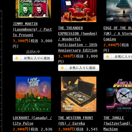
JIMMY MARTIN
THE THEANDER
EDGE OF THE B
(Luxembourg) / Past
EXPRESSION (Sweden)
(UK) / A Stor
To Present
/ Wonderful
Coming
3,300円
(税抜 3,000
Anticipation - 10th
2,800円
(税抜 
円)
Anniversary Edition
円)
品切れ中
3,300円
(税抜 3,000
円)
LOCKHART (Canada) /
THE WESTERN FRONT
THE JUNGLE
City Pulse
(US) / Eureka
(Switzerland)
2,900円
(税抜 2,636
3,900円
(税抜 3,545
Machine