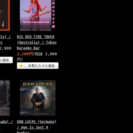
aly) /
BIG RED FIRE TRUCK
rs
(Australia) / Tokyo
2,909
Karaoke Bar
2,200円
(税抜 2,000
円)
nada) /
DAN LUCAS (Germany)
-
/ Age Is Just A