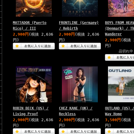
MATTADOR (Puerto
FRONTLINE (Germany)
BOYS FROM HEA
Rico) / III
/ Rebirth
(Denmark) / T
2,900円
(税抜 2,636
2,900円
(税抜 2,636
Wanderer
円)
円)
2,900円
(税抜 
円)
品切れ中
ROBIN BECK (US) /
CHEZ KANE (UK) /
OUTLAND (US) 
Living Proof
Reckless
Way Home
2,900円
(税抜 2,636
2,900円
(税抜 2,636
3,500円
(税抜 
円)
円)
円)