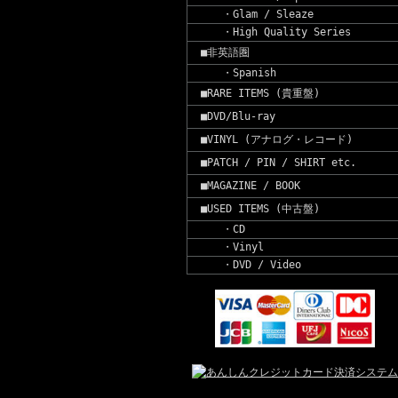
・Glam / Sleaze
・High Quality Series
■非英語圏
・Spanish
■RARE ITEMS (貴重盤)
■DVD/Blu-ray
■VINYL (アナログ・レコード)
■PATCH / PIN / SHIRT etc.
■MAGAZINE / BOOK
■USED ITEMS (中古盤)
・CD
・Vinyl
・DVD / Video