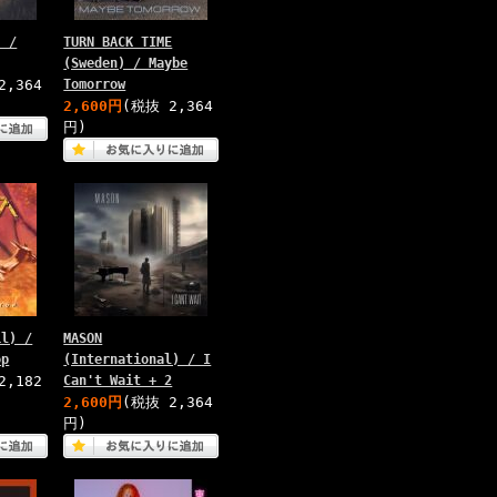
) /
TURN BACK TIME
(Sweden) / Maybe
2,364
Tomorrow
2,600円
(税抜 2,364
円)
il) /
MASON
op
(International) / I
2,182
Can't Wait + 2
2,600円
(税抜 2,364
円)