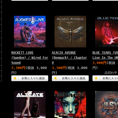
ROCKETT LOVE
ACACIA AVENUE
BLUE TEARS (U
(Sweden) / Wired For
(Denmark) / Chapter
Live In The U
Sound
V
3,800円
(税抜 
3,300円
(税抜 3,000
3,300円
(税抜 3,000
円)
円)
円)
品切れ中