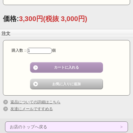
価格:
3,300円
(税抜 3,000円)
注文
【ご予約商品】
購入数：
個
6月中入荷予定。
※輸入盤という性質上、入荷日が前後する場合がございます。予めご了承くださ
い。
【入荷状況： 入荷待ち】
【ご予約特典】
※送料無料！
【ご注意事項】
※ご予約後のキャンセルはお受け出来ません。一度キャンセルされますと、以後
ご予約を控えさせて頂きますのでご注意ください。
返品についての詳細はこちら
友達にメールですすめる
※ご予約商品を含むご注文は全ての商品が揃ってからの発送となります。ご予約
商品の入荷を待たず他の商品を先にお受け取りになりたい場合は、ご予約商品を
含めず別々にご注文ください。また、ご送金は必ずそのご注文の合計金額でお願
いいたします。商品毎に分けてご送金されても分割発送は出来ません。また、お
お店のトップへ戻る
支払方法がクレジットカード、代金引換の場合も同様、全ての商品が揃ってから