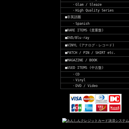
・Glam / Sleaze
・High Quality Series
■非英語圏
・Spanish
■RARE ITEMS (貴重盤)
■DVD/Blu-ray
■VINYL (アナログ・レコード)
■PATCH / PIN / SHIRT etc.
■MAGAZINE / BOOK
■USED ITEMS (中古盤)
・CD
・Vinyl
・DVD / Video