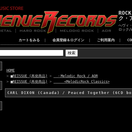
ROC
ク・
へヴィ・
ロック/
カートをみる
｜
会員登録＆ログイン
｜
ご利用案内
｜
C
HOME
>
■REISSUE (再発商品)
>
・Melodic Rock / AOR
>
■REISSUE (再発商品)
>
<MelodicRock Classics>
CARL DIXON (Canada) / Peaced Together (6CD bo