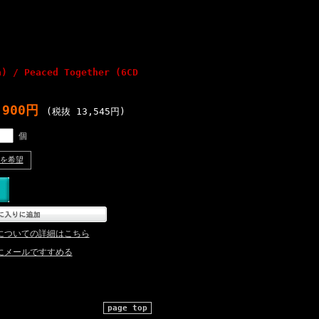
a) / Peaced Together (6CD
,900円
(税抜 13,545円)
個
を希望
についての詳細はこちら
にメールですすめる
page top