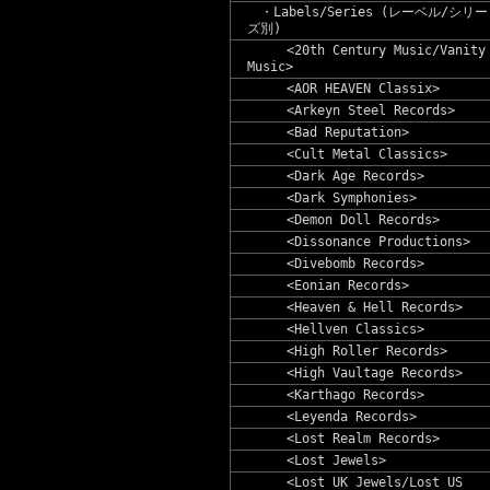
・Labels/Series (レーベル/シリー
ズ別)
<20th Century Music/Vanity
Music>
<AOR HEAVEN Classix>
<Arkeyn Steel Records>
<Bad Reputation>
<Cult Metal Classics>
<Dark Age Records>
<Dark Symphonies>
<Demon Doll Records>
<Dissonance Productions>
<Divebomb Records>
<Eonian Records>
<Heaven & Hell Records>
<Hellven Classics>
<High Roller Records>
<High Vaultage Records>
<Karthago Records>
<Leyenda Records>
<Lost Realm Records>
<Lost Jewels>
<Lost UK Jewels/Lost US