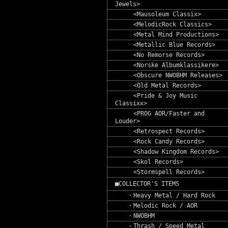
Jewels>
<Mausoleum Classix>
<MelodicRock Classics>
<Metal Mind Productions>
<Metallic Blue Records>
<No Remorse Records>
<Norske Albumklassikere>
<Obscure NWOBHM Releases>
<Old Metal Records>
<Pride & Joy Music
Classixx>
<PROG AOR/Faster and
Louder>
<Retrospect Records>
<Rock Candy Records>
<Shadow Kingdom Records>
<Skol Records>
<Stormspell Records>
■COLLECTOR'S ITEMS
・Heavy Metal / Hard Rock
・Melodic Rock / AOR
・NWOBHM
・Thrash / Speed Metal