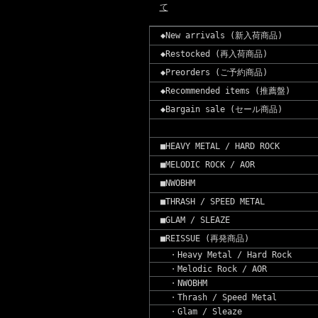
て
◆New arrivals (新入荷商品)
◆Restocked (再入荷商品)
◆Preorders (ご予約商品)
◆Recommended items (推薦盤)
◆Bargain sale (セール商品)
■HEAVY METAL / HARD ROCK
■MELODIC ROCK / AOR
■NWOBHM
■THRASH / SPEED METAL
■GLAM / SLEAZE
■REISSUE (再発商品)
・Heavy Metal / Hard Rock
・Melodic Rock / AOR
・NWOBHM
・Thrash / Speed Metal
・Glam / Sleaze