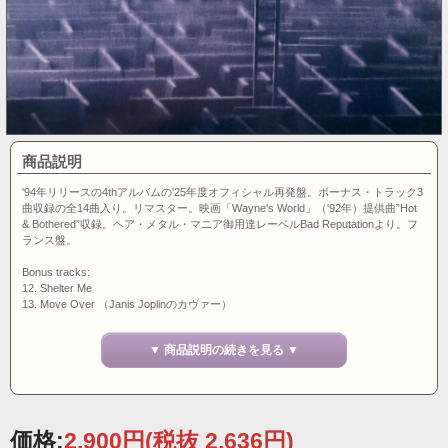
商品説明
'94年リリースの4thアルバムの'25年度オフィシャル再発盤。ボーナス・トラック3
曲収録の全14曲入り。リマスター。映画「Wayne's World」（'92年）提供曲”Hot
& Bothered”収録。ヘア・メタル・マニア御用達レーベルBad Reputationより。フ
ランス盤。
Bonus tracks:
12. Shelter Me
13. Move Over （Janis Joplinのカヴァー）
14. War Stories （ベスト盤「Once Upon A...」収録曲）
▼ 商品説明の続きを見る ▼
価格:
2,900円
(税抜 2,636円)