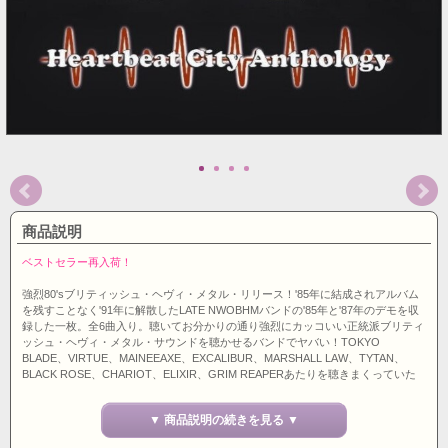
商品説明
ベストセラー再入荷！
強烈80'sブリティッシュ・ヘヴィ・メタル・リリース！'85年に結成されアルバム
を残すことなく'91年に解散したLATE NWOBHMバンドの'85年と'87年のデモを収
録した一枚。全6曲入り。聴いてお分かりの通り強烈にカッコいい正統派ブリティ
ッシュ・ヘヴィ・メタル・サウンドを聴かせるバンドでヤバい！TOKYO
BLADE、VIRTUE、MAINEEAXE、EXCALIBUR、MARSHALL LAW、TYTAN、
BLACK ROSE、CHARIOT、ELIXIR、GRIM REAPERあたりを聴きまくっていた
なら正にお宝的一枚です。VIRTUE同様、アルバムを残さなかったのが惜しまれる
バンドの一つですね。300枚限定リリースと少ないのでお早めにどうぞ。イギリス
▼ 商品説明の続きを見る ▼
とポルトガルのレーベルの共同リリース。