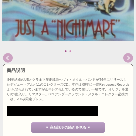
商品説明
'84年結成のUSオクラホマ産正統派ヘヴィ・メタル・バンドが'86年にリリースし
たデビュー・アルバムのコレクターズCD。本作は'09年に一度Retrospect Records
よりCD化されていますが近年レア化しているので嬉しい一枚です。オリジナル通
りの9曲入り。リマスター。80'sアンダーグラウンド・メタル・コレクター必携の
一枚。200枚限定プレス。
▼ 商品説明の続きを見る ▼