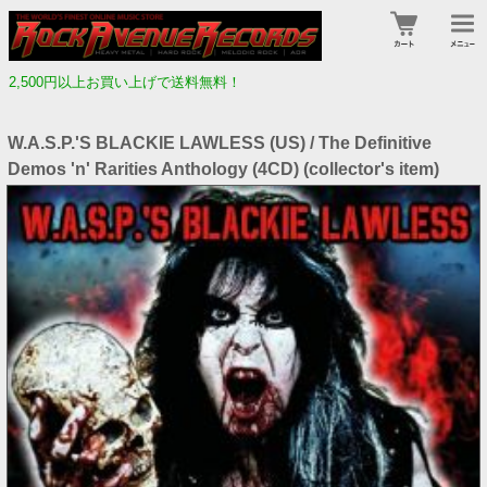
2,500円以上お買い上げで送料無料！
W.A.S.P.'S BLACKIE LAWLESS (US) / The Definitive
Demos 'n' Rarities Anthology (4CD) (collector's item)