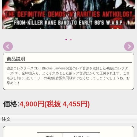
商品説明
強烈コレクターズCD！Blackie Lawless関連のレア音源を収録した4枚組コレクタ
ーズCD。全60曲入り。よくぞ集めました的レア音源ばかりで圧倒されます。これ
も少し前に出たモトリーの4枚組音源集同様すぐなくなってしまうでしょうね。お
早めに！
価格:
4,900円
(税抜 4,455円)
注文