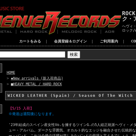
ROC
ク・
へヴィ・
ロック/
カートをみる
｜
会員登録＆ログイン
｜
ご利用案内
｜
C
HOME
>
◆New arrivals (新入荷商品)
>
■HEAVY METAL / HARD ROCK
WICKED LEATHER (Spain) / Season Of The Witch
【5/15 入荷】
※発送は退院後になります。
'23年結成のスペイン産女性Vo.を擁するツインG.の5人組正統派ヘヴィ・メ
ュー・アルバム。ダークな雰囲気、オカルト的なエッジを融合させた伝統的な
ー・バンド。これは今後の活躍が楽しみなバンドの登場と言えるでしょう。8