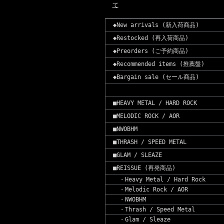
て
◆New arrivals (新入荷商品)
◆Restocked (再入荷商品)
◆Preorders (ご予約商品)
◆Recommended items (推薦盤)
◆Bargain sale (セール商品)
■HEAVY METAL / HARD ROCK
■MELODIC ROCK / AOR
■NWOBHM
■THRASH / SPEED METAL
■GLAM / SLEAZE
■REISSUE (再発商品)
・Heavy Metal / Hard Rock
・Melodic Rock / AOR
・NWOBHM
・Thrash / Speed Metal
・Glam / Sleaze