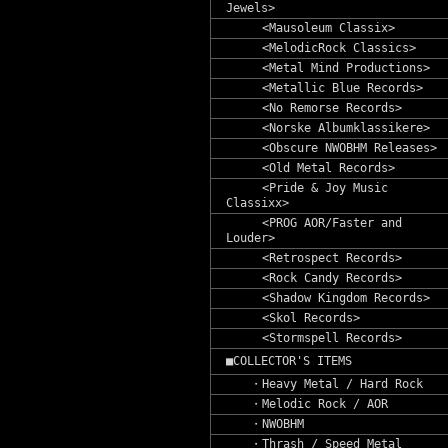
Jewels>
<Mausoleum Classix>
<MelodicRock Classics>
<Metal Mind Productions>
<Metallic Blue Records>
<No Remorse Records>
<Norske Albumklassikere>
<Obscure NWOBHM Releases>
<Old Metal Records>
<Pride & Joy Music
Classixx>
<PROG AOR/Faster and
Louder>
<Retrospect Records>
<Rock Candy Records>
<Shadow Kingdom Records>
<Skol Records>
<Stormspell Records>
■COLLECTOR'S ITEMS
・Heavy Metal / Hard Rock
・Melodic Rock / AOR
・NWOBHM
・Thrash / Speed Metal