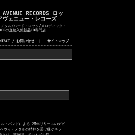
K AVENUE RECORDS ロッ
アヴェニュー・レコーズ
メタル/ハード・ロック/メロディック・
AORの直輸入盤新品CD専門店
ONTACT / お問い合せ
｜
サイトマップ
タル・バンドによる'25年リリースのデビ
ヘヴィ・メタルの精神を受け継ぐキラ
曲入り。英語詞。ポルトガル盤。