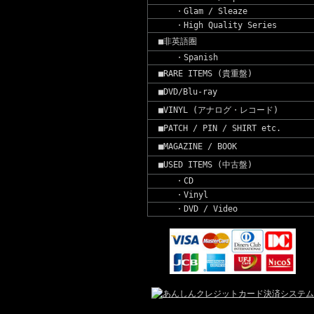
・Glam / Sleaze
・High Quality Series
■非英語圏
・Spanish
■RARE ITEMS (貴重盤)
■DVD/Blu-ray
■VINYL (アナログ・レコード)
■PATCH / PIN / SHIRT etc.
■MAGAZINE / BOOK
■USED ITEMS (中古盤)
・CD
・Vinyl
・DVD / Video