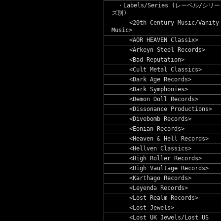
・Labels/Series (レーベル/シリー
ズ別)
<20th Century Music/Vanity
Music>
<AOR HEAVEN Classix>
<Arkeyn Steel Records>
<Bad Reputation>
<Cult Metal Classics>
<Dark Age Records>
<Dark Symphonies>
<Demon Doll Records>
<Dissonance Productions>
<Divebomb Records>
<Eonian Records>
<Heaven & Hell Records>
<Hellven Classics>
<High Roller Records>
<High Vaultage Records>
<Karthago Records>
<Leyenda Records>
<Lost Realm Records>
<Lost Jewels>
<Lost UK Jewels/Lost US