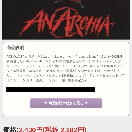
商品説明
POKOLGEPを脱退したJozsef Kalapacs（Vo.）とLaszlo Nagyfi（G.）がOSSIAN
を脱退したZoltan Nagyfi（Dr.）と'90年に結成したレジェンダリー・ハンガリア
ン・パワー・メタル・バンドが'93年にリリースした3rdアルバムの'12年度オフィ
シャル再発盤。本編10曲に'94年のライヴ音源3曲をボーナス収録した全13曲入
り。リマスター。ヴィデオクリップも1曲収録。ハンガリアン・メタルマスト・ア
イテム！ハンガリー語詞。ハンガリー盤。廃盤限定入荷！
▼ 商品説明の続きを見る ▼
価格:
2,400円
(税抜 2,182円)