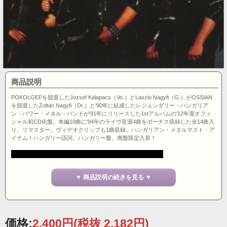
商品説明
POKOLGEPを脱退したJozsef Kalapacs（Vo.）とLaszlo Nagyfi（G.）がOSSIAN
を脱退したZoltan Nagyfi（Dr.）と'90年に結成したレジェンダリー・ハンガリア
ン・パワー・メタル・バンドが'91年にリリースした1stアルバムの'12年度オフィ
シャル初CD化盤。本編10曲に'94年のライヴ音源4曲をボーナス収録した全14曲入
り。リマスター。ヴィデオクリップも1曲収録。ハンガリアン・メタルマスト・ア
イテム！ハンガリー語詞。ハンガリー盤。廃盤限定入荷！
▼ 商品説明の続きを見る ▼
価格:
2,400円
(税抜 2,182円)