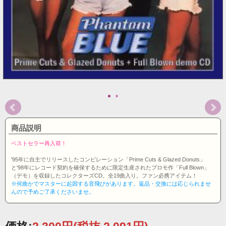
商品説明
ベストセラー再入荷！
'95年に自主でリリースしたコンピレーション「Prime Cuts & Glazed Donuts」
と'98年にレコード契約を確保するために限定生産されたプロモ作「Full Blown」
（デモ）を収録したコレクターズCD。全19曲入り。ファン必携アイテム！
※何曲かでマスターに起因する音飛びがあります。返品・交換には応じられませ
んので予めご了承くださいませ。