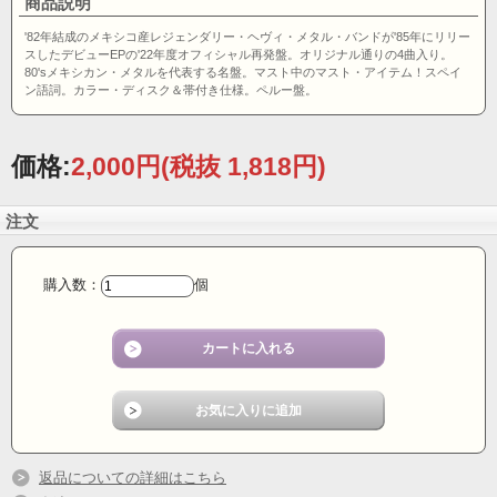
商品説明
'82年結成のメキシコ産レジェンダリー・ヘヴィ・メタル・バンドが'85年にリリー
スしたデビューEPの'22年度オフィシャル再発盤。オリジナル通りの4曲入り。
80'sメキシカン・メタルを代表する名盤。マスト中のマスト・アイテム！スペイ
ン語詞。カラー・ディスク＆帯付き仕様。ペルー盤。
価格:
2,000円
(税抜 1,818円)
注文
購入数：
個
返品についての詳細はこちら