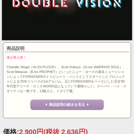
商品説明
僅少再入荷！
Chandler Mogel（Vo./OUTLOUD）、Scott Duboys（Dr./ex-WARRIOR SOUL）、
Scott Metaxas（B./ex-PROPHET）といったニュー・ヨークの著名ミュージシャ
ンによってFOREIGNERのトリビュート・バンドとしてスタートしたプロジェク
トによる'25年リリースの1stアルバム。正にFOREIGNERをベースにした完全’80
年代型アリーナ・ロック/AOR作品になっていて素晴らしい。スーパー・ハイ・ク
オリティな一枚です。13曲入り。イタリア盤。
▼ 商品説明の続きを見る ▼
価格:
2,900円
(税抜 2,636円)