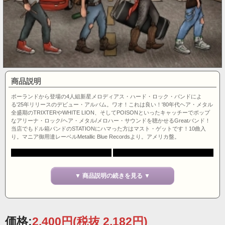
商品説明
ポーランドから登場の4人組新星メロディアス・ハード・ロック・バンドによ
る'25年リリースのデビュー・アルバム。ワオ！これは良い！'80年代ヘア・メタル
全盛期のTRIXTERやWHITE LION、そしてPOISONといったキャッチーでポップ
なアリーナ・ロック/ヘア・メタル/メロハー・サウンドを聴かせるGreatバンド！
当店でもドル箱バンドのSTATIONにハマった方はマスト・ゲットです！10曲入
り。マニア御用達レーベルMetallic Blue Recordsより。アメリカ盤。
▼ 商品説明の続きを見る ▼
価格:
2,400円
(税抜 2,182円)