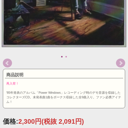
商品説明
再入荷！
'85年発表のアルバム「Power Windows」レコーディング時のデモ音源を収録した
コレクターズCD。未発表曲1曲をボーナス収録した全9曲入り。ファン必携アイテ
ム！
価格:
2,300円
(税抜 2,091円)