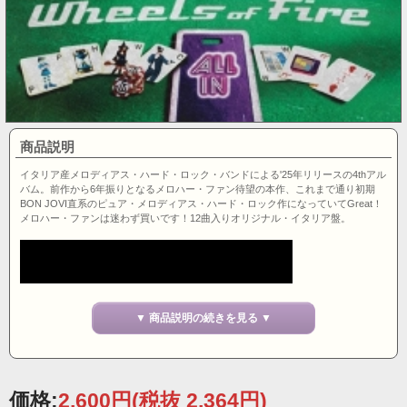
商品説明
イタリア産メロディアス・ハード・ロック・バンドによる'25年リリースの4thアル
バム。前作から6年振りとなるメロハー・ファン待望の本作、これまで通り初期
BON JOVI直系のピュア・メロディアス・ハード・ロック作になっていてGreat！
メロハー・ファンは迷わず買いです！12曲入りオリジナル・イタリア盤。
▼ 商品説明の続きを見る ▼
価格:
2,600円
(税抜 2,364円)