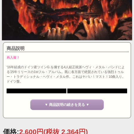
商品説明
再入荷！
'16年結成のドイツ産ツインG.を擁する4人組正統派ヘヴィ・メタル・バンドによ
る'25年リリースの1stフル・アルバム。既に各方面で絶賛されている強烈トゥル
ー・トラディショナル・ヘヴィ・メタル作。これはヤバい！マスト！10曲入り。
ドイツ盤。
▼ 商品説明の続きを見る ▼
価格:
2,600円
(税抜 2,364円)