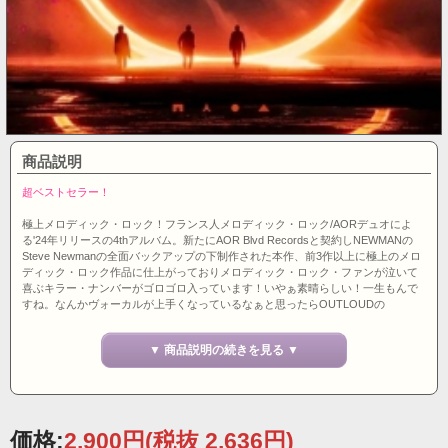
商品説明
超ベストセラー！
極上メロディック・ロック！フランス人メロディック・ロック/AORデュオによ
る'24年リリースの4thアルバム。新たにAOR Blvd Recordsと契約しNEWMANの
Steve Newmanの全面バックアップの下制作された本作、前3作以上に極上のメロ
ディック・ロック作品に仕上がっておりメロディック・ロック・ファンが泣いて
喜ぶキラー・ナンバーがゴロゴロ入っています！いやぁ素晴らしい！一生もんで
すね。なんかヴォーカルが上手くなっているなぁと思ったらOUTLOUDの
Chandler Mogel氏が参加していてこれまたビックリ！NEWMANのB.＆Dr.とRobert
Sall（G./WORK OF ART、W.E.T.）もゲスト参加しています。流通が弱いAOR
▼ 商品説明の続きを見る ▼
Blvd Recordsからなので見かけたら迷わず買いです。捨て曲なしの全12曲。イギ
リス盤。
価格:
2,900円
(税抜 2,636円)