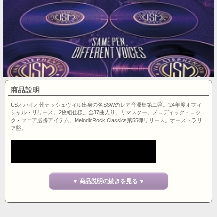
商品説明
USオハイオ州ナッシュヴィル出身の名SSWのレア音源集第二弾。'24年度オフィ
シャル・リリース。2枚組仕様。全37曲入り。リマスター。メロディック・ロッ
ク・マニア必携アイテム。MelodicRock Classics第55弾リリース。オーストラリ
ア盤。
▼ 商品説明の続きを見る ▼