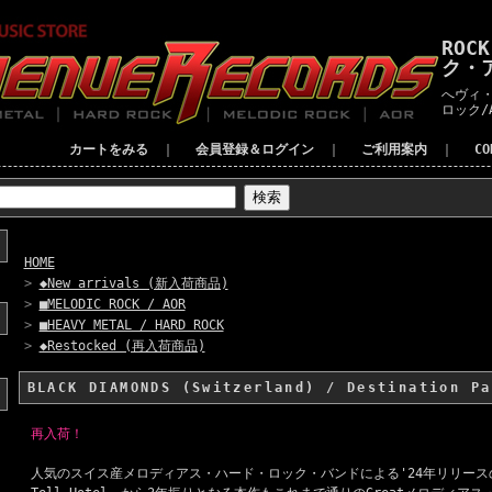
ROC
ク・
へヴィ・
ロック/
カートをみる
｜
会員登録＆ログイン
｜
ご利用案内
｜
C
HOME
>
◆New arrivals (新入荷商品)
>
■MELODIC ROCK / AOR
>
■HEAVY METAL / HARD ROCK
>
◆Restocked (再入荷商品)
BLACK DIAMONDS (Switzerland) / Destination Pa
再入荷！
人気のスイス産メロディアス・ハード・ロック・バンドによる'24年リリースの