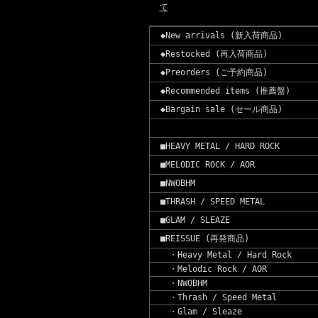
て
◆New arrivals (新入荷商品)
◆Restocked (再入荷商品)
◆Preorders (ご予約商品)
◆Recommended items (推薦盤)
◆Bargain sale (セール商品)
■HEAVY METAL / HARD ROCK
■MELODIC ROCK / AOR
■NWOBHM
■THRASH / SPEED METAL
■GLAM / SLEAZE
■REISSUE (再発商品)
・Heavy Metal / Hard Rock
・Melodic Rock / AOR
・NWOBHM
・Thrash / Speed Metal
・Glam / Sleaze