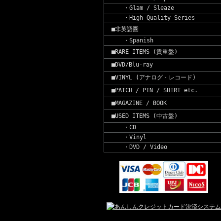
・Glam / Sleaze
・High Quality Series
■非英語圏
・Spanish
■RARE ITEMS (貴重盤)
■DVD/Blu-ray
■VINYL (アナログ・レコード)
■PATCH / PIN / SHIRT etc.
■MAGAZINE / BOOK
■USED ITEMS (中古盤)
・CD
・Vinyl
・DVD / Video