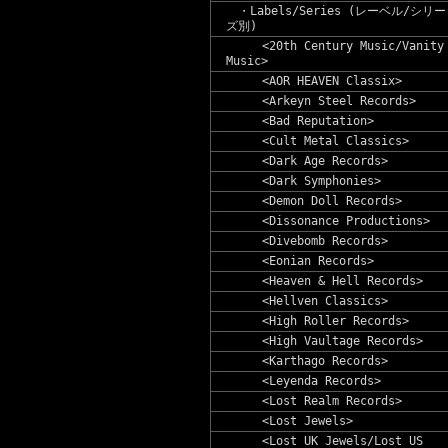
・Labels/Series (レーベル/シリー
ズ別)
<20th Century Music/Vanity
Music>
<AOR HEAVEN Classix>
<Arkeyn Steel Records>
<Bad Reputation>
<Cult Metal Classics>
<Dark Age Records>
<Dark Symphonies>
<Demon Doll Records>
<Dissonance Productions>
<Divebomb Records>
<Eonian Records>
<Heaven & Hell Records>
<Hellven Classics>
<High Roller Records>
<High Vaultage Records>
<Karthago Records>
<Leyenda Records>
<Lost Realm Records>
<Lost Jewels>
<Lost UK Jewels/Lost US