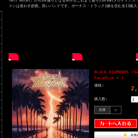
Tell Hotel」から3年振りとなる本作もこれまで通りのGreatメロディ
ァンは迷わず必聴。良いバンドです。ボーナス・トラック1曲を含む全13曲入
BLACK DIAMONDS (S
Paradise + 1
価格:
2
購入数:
在庫
○