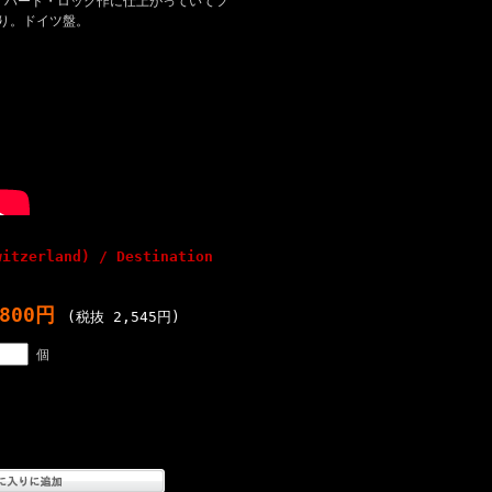
アス・ハード・ロック作に仕上がっていてフ
り。ドイツ盤。
witzerland) / Destination
,800円
(税抜 2,545円)
個