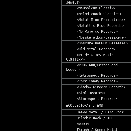
Jewels>
<Mausoleum Classix>
<MelodicRock Classics>
<Metal Mind Productions>
<Metallic Blue Records>
<No Remorse Records>
<Norske Albumklassikere>
<Obscure NWOBHM Releases>
<Old Metal Records>
<Pride & Joy Music
Classixx>
<PROG AOR/Faster and
Louder>
<Retrospect Records>
<Rock Candy Records>
<Shadow Kingdom Records>
<Skol Records>
<Stormspell Records>
■COLLECTOR'S ITEMS
・Heavy Metal / Hard Rock
・Melodic Rock / AOR
・NWOBHM
・Thrash / Speed Metal