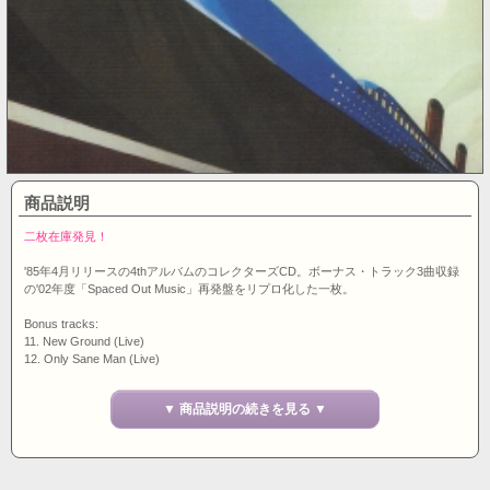
商品説明
二枚在庫発見！
'85年4月リリースの4thアルバムのコレクターズCD。ボーナス・トラック3曲収録
の'02年度「Spaced Out Music」再発盤をリプロ化した一枚。
Bonus tracks:
11. New Ground (Live)
12. Only Sane Man (Live)
13. Wonderland (Acoustic)
▼ 商品説明の続きを見る ▼
※コレクターズCDという特性上、ディスクにキズが少々あります事を予めご了承
ください。もちろん音飛びはいたしません（再生確認済み）。