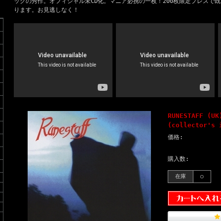
ックの秀作。オフィシャル未CD化。マニア必携の一枚！200枚限定プレスで
ります。お見逃しなく！
RUNESTAFF (UK
(collector's 
価格:
購入数:
在庫
○