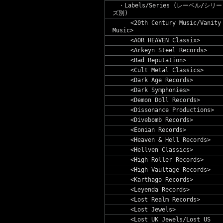
・Labels/Series (レーベル/シリー
ズ別)
<20th Century Music/Vanity
Music>
<AOR HEAVEN Classix>
<Arkeyn Steel Records>
<Bad Reputation>
<Cult Metal Classics>
<Dark Age Records>
<Dark Symphonies>
<Demon Doll Records>
<Dissonance Productions>
<Divebomb Records>
<Eonian Records>
<Heaven & Hell Records>
<Hellven Classics>
<High Roller Records>
<High Vaultage Records>
<Karthago Records>
<Leyenda Records>
<Lost Realm Records>
<Lost Jewels>
<Lost UK Jewels/Lost US