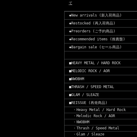
て
◆New arrivals (新入荷商品)
◆Restocked (再入荷商品)
◆Preorders (ご予約商品)
◆Recommended items (推薦盤)
◆Bargain sale (セール商品)
■HEAVY METAL / HARD ROCK
■MELODIC ROCK / AOR
■NWOBHM
■THRASH / SPEED METAL
■GLAM / SLEAZE
■REISSUE (再発商品)
・Heavy Metal / Hard Rock
・Melodic Rock / AOR
・NWOBHM
・Thrash / Speed Metal
・Glam / Sleaze