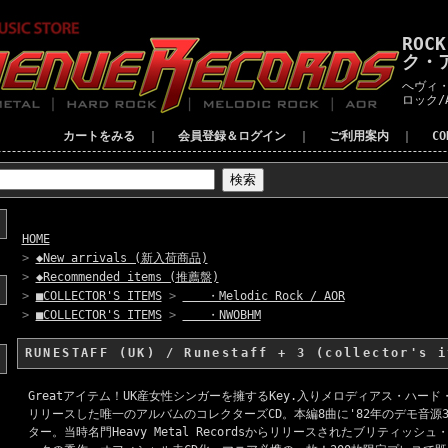
ROC
ク・
へヴィ・
ロック/
カートをみる
｜
会員登録＆ログイン
｜
ご利用案内
｜
C
HOME
>
◆New arrivals (新入荷商品)
>
◆Recommended items (推薦盤)
>
■COLLECTOR'S ITEMS
>
・Melodic Rock / AOR
>
■COLLECTOR'S ITEMS
>
・NWOBHM
RUNESTAFF (UK) / Runestaff + 3 (collector's 
Greatアイテム！UK産女性シンガーを擁するKey.入りメロディアス・ハード・ロッ
リリースした唯一のアルバムのコレクターズCD。本編8曲に'82年のデモ音源
ター。当時名門Heavy Metal Recordsからリリースされたブリティッ