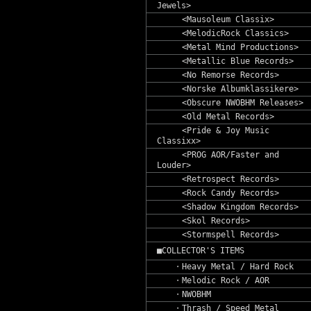
Jewels>
<Mausoleum Classix>
<MelodicRock Classics>
<Metal Mind Productions>
<Metallic Blue Records>
<No Remorse Records>
<Norske Albumklassikere>
<Obscure NWOBHM Releases>
<Old Metal Records>
<Pride & Joy Music
Classixx>
<PROG AOR/Faster and
Louder>
<Retrospect Records>
<Rock Candy Records>
<Shadow Kingdom Records>
<Skol Records>
<Stormspell Records>
■COLLECTOR'S ITEMS
・Heavy Metal / Hard Rock
・Melodic Rock / AOR
・NWOBHM
・Thrash / Speed Metal