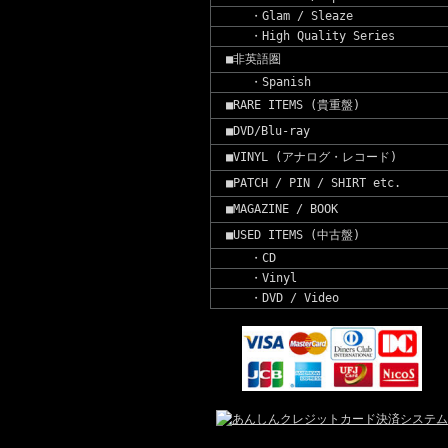
・Glam / Sleaze
・High Quality Series
■非英語圏
・Spanish
■RARE ITEMS (貴重盤)
■DVD/Blu-ray
■VINYL (アナログ・レコード)
■PATCH / PIN / SHIRT etc.
■MAGAZINE / BOOK
■USED ITEMS (中古盤)
・CD
・Vinyl
・DVD / Video