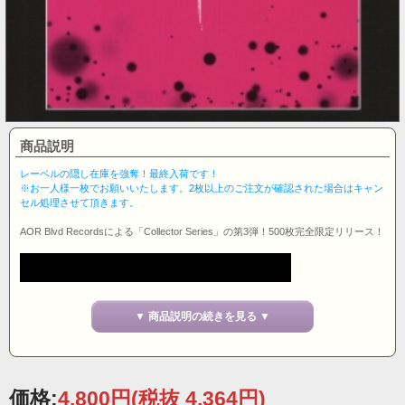
商品説明
レーベルの隠し在庫を強奪！最終入荷です！
※お一人様一枚でお願いいたします。2枚以上のご注文が確認された場合はキャン
セル処理させて頂きます。
AOR Blvd Recordsによる「Collector Series」の第3弾！500枚完全限定リリース！
▼ 商品説明の続きを見る ▼
価格:
4,800円
(税抜 4,364円)