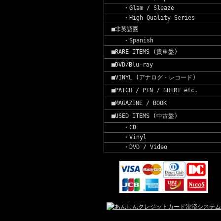
・Glam / Sleaze
・High Quality Series
■非英語圏
・Spanish
■RARE ITEMS (貴重盤)
■DVD/Blu-ray
■VINYL (アナログ・レコード)
■PATCH / PIN / SHIRT etc.
■MAGAZINE / BOOK
■USED ITEMS (中古盤)
・CD
・Vinyl
・DVD / Video