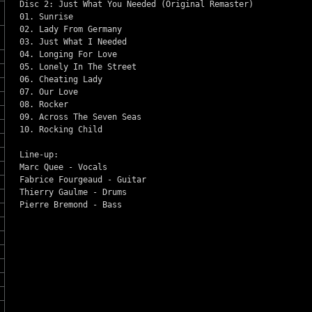
Disc 2: Just What You Needed (Original Remaster)
01. Sunrise
02. Lady From Germany
03. Just What I Needed
04. Longing For Love
05. Lonely In The Street
06. Cheating Lady
07. Our Love
08. Rocker
09. Across The Seven Seas
10. Rocking Child
Line-up:
Marc Quee - Vocals
Fabrice Fourgeaud - Guitar
Thierry Gaulme - Drums
Pierre Bremond - Bass