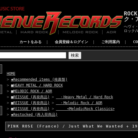
ROC
ク・
へヴィ・
ロック/
カートをみる
｜
会員登録＆ログイン
｜
ご利用案内
｜
C
HOME
>
◆Recommended items (推薦盤)
>
■HEAVY METAL / HARD ROCK
>
■MELODIC ROCK / AOR
>
■REISSUE (再発商品)
>
・Heavy Metal / Hard Rock
>
■REISSUE (再発商品)
>
・Melodic Rock / AOR
>
■REISSUE (再発商品)
>
<MelodicRock Classics>
>
◆Restocked (再入荷商品)
PINK ROSE (France) / Just What We Wanted + 19