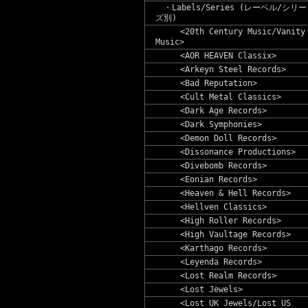
・Labels/Series (レーベル/シリー
ズ別)
<20th Century Music/Vanity
Music>
<AOR HEAVEN Classix>
<Arkeyn Steel Records>
<Bad Reputation>
<Cult Metal Classics>
<Dark Age Records>
<Dark Symphonies>
<Demon Doll Records>
<Dissonance Productions>
<Divebomb Records>
<Eonian Records>
<Heaven & Hell Records>
<Hellven Classics>
<High Roller Records>
<High Vaultage Records>
<Karthago Records>
<Leyenda Records>
<Lost Realm Records>
<Lost Jewels>
<Lost UK Jewels/Lost US