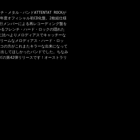
メタル・バンドATTENTAT ROCKが
3年度オフィシャル初CD化盤。2枚組仕様
に現行メンバーによる再レコーディング盤を
ているフレンチ・ハード・ロックの隠れた
CKに比べよりメロディアスでキャッチーな
リームなメロディアス・ハード・ロッ
コの方がこれまたキラーな出来になって
は出してほしかったバンドでした。ちなみ
リーズの第42弾リリースです！オーストラリ