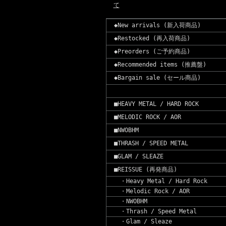
て
◆New arrivals (新入荷商品)
◆Restocked (再入荷商品)
◆Preorders (ご予約商品)
◆Recommended items (推薦盤)
◆Bargain sale (セール商品)
■HEAVY METAL / HARD ROCK
■MELODIC ROCK / AOR
■NWOBHM
■THRASH / SPEED METAL
■GLAM / SLEAZE
■REISSUE (再発商品)
・Heavy Metal / Hard Rock
・Melodic Rock / AOR
・NWOBHM
・Thrash / Speed Metal
・Glam / Sleaze