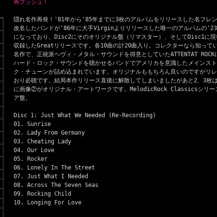
再プッシュ！
隠れ名作再発！'81年から'85年までに3枚のアルバムをリリースした名フレンチ・
改名したバンドが'86年に大手Virginよりリリースした唯一のアルバムの'2
になっており、Disc2にそのオリジナル盤（リマスター）、そしてDisc1
収録したGreatリリースです。各10曲の計20曲入り。コレクターなら知っ
名作で、正統派ヘヴィ・メタル・サウンドを得意としていたATTENTAT RO
ハード・ロック・サウンドを聴かせるバンドでアメリカを意識したメインスト
ク・チューンが詰め込まれています。オリジナルももちろん良いのですがリレ
おり必聴です。結局本作リリース直後に解散してしまいましたがあと2、3枚
に画像②がオリジナル・アートワークです。MelodicRock Classicsシ
ア盤。
Disc 1: Just What We Needed (Re-Recording)
01. Sunrise
02. Lady From Germany
03. Cheating Lady
04. Our Love
05. Rocker
06. Lonely In The Street
07. Just What I Needed
08. Across The Seven Seas
09. Rocking Child
10. Longing For Love