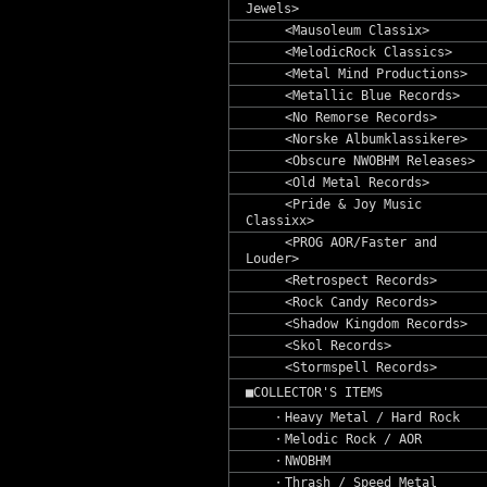
Jewels>
<Mausoleum Classix>
<MelodicRock Classics>
<Metal Mind Productions>
<Metallic Blue Records>
<No Remorse Records>
<Norske Albumklassikere>
<Obscure NWOBHM Releases>
<Old Metal Records>
<Pride & Joy Music
Classixx>
<PROG AOR/Faster and
Louder>
<Retrospect Records>
<Rock Candy Records>
<Shadow Kingdom Records>
<Skol Records>
<Stormspell Records>
■COLLECTOR'S ITEMS
・Heavy Metal / Hard Rock
・Melodic Rock / AOR
・NWOBHM
・Thrash / Speed Metal