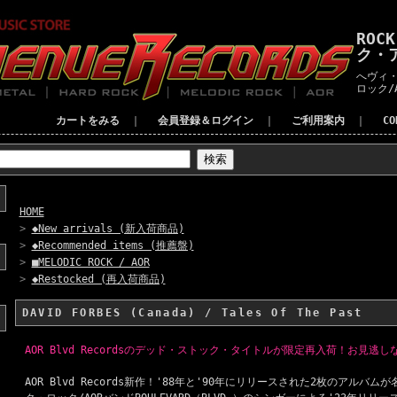
ROC
ク・
へヴィ・
ロック/
カートをみる
｜
会員登録＆ログイン
｜
ご利用案内
｜
C
HOME
>
◆New arrivals (新入荷商品)
>
◆Recommended items (推薦盤)
>
■MELODIC ROCK / AOR
>
◆Restocked (再入荷商品)
DAVID FORBES (Canada) / Tales Of The Past
AOR Blvd Recordsのデッド・ストック・タイトルが限定再入荷！お見逃し
AOR Blvd Records新作！'88年と'90年にリリースされた2枚のアル