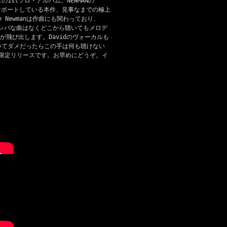
スの1stソロ・アルバム。NEWMANの
.）が全面サポートしている本作、見事なまでの極上
 Newmanは作曲にも関わっており、
ハンパな曲はなくどこから聴いてもメロデ
飛び出します。Davidのヴォーカルも
聴いてダメだったらこの手は何も聴けない
枚限定リリースです。お早めにどうぞ。イ