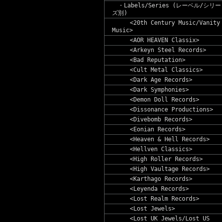
・Labels/Series (レーベル/シリー
ズ別)
<20th Century Music/Vanity
Music>
<AOR HEAVEN Classix>
<Arkeyn Steel Records>
<Bad Reputation>
<Cult Metal Classics>
<Dark Age Records>
<Dark Symphonies>
<Demon Doll Records>
<Dissonance Productions>
<Divebomb Records>
<Eonian Records>
<Heaven & Hell Records>
<Hellven Classics>
<High Roller Records>
<High Vaultage Records>
<Karthago Records>
<Leyenda Records>
<Lost Realm Records>
<Lost Jewels>
<Lost UK Jewels/Lost US