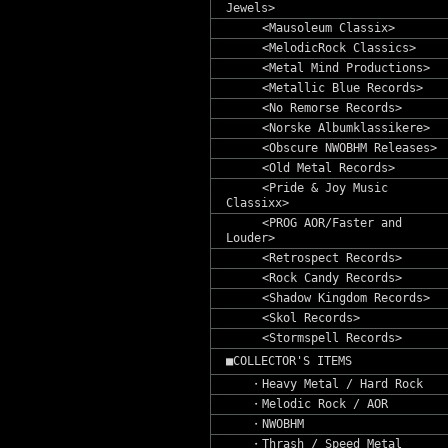
Jewels>
<Mausoleum Classix>
<MelodicRock Classics>
<Metal Mind Productions>
<Metallic Blue Records>
<No Remorse Records>
<Norske Albumklassikere>
<Obscure NWOBHM Releases>
<Old Metal Records>
<Pride & Joy Music
Classixx>
<PROG AOR/Faster and
Louder>
<Retrospect Records>
<Rock Candy Records>
<Shadow Kingdom Records>
<Skol Records>
<Stormspell Records>
■COLLECTOR'S ITEMS
・Heavy Metal / Hard Rock
・Melodic Rock / AOR
・NWOBHM
・Thrash / Speed Metal