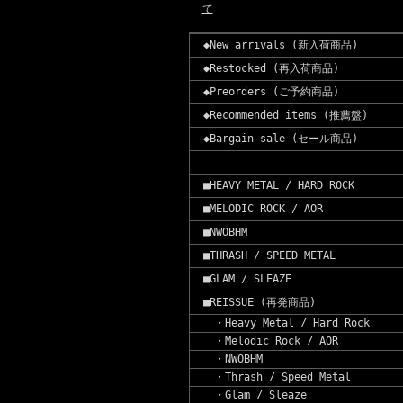
て
◆New arrivals (新入荷商品)
◆Restocked (再入荷商品)
◆Preorders (ご予約商品)
◆Recommended items (推薦盤)
◆Bargain sale (セール商品)
■HEAVY METAL / HARD ROCK
■MELODIC ROCK / AOR
■NWOBHM
■THRASH / SPEED METAL
■GLAM / SLEAZE
■REISSUE (再発商品)
・Heavy Metal / Hard Rock
・Melodic Rock / AOR
・NWOBHM
・Thrash / Speed Metal
・Glam / Sleaze