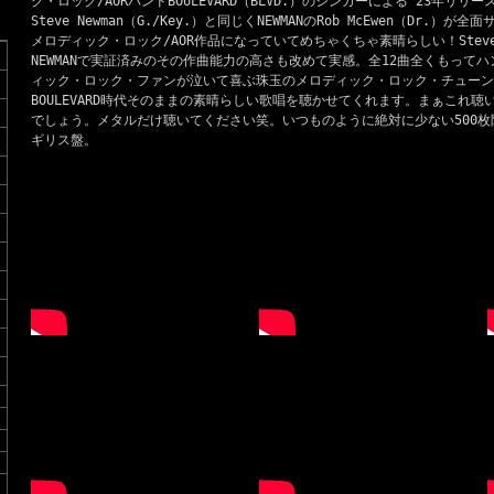
ク・ロック/AORバンドBOULEVARD（BLVD.）のシンガーによる'23年リリー
Steve Newman（G./Key.）と同じくNEWMANのRob McEwen（Dr
メロディック・ロック/AOR作品になっていてめちゃくちゃ素晴らしい！Steve
NEWMANで実証済みのその作曲能力の高さも改めて実感。全12曲全くもって
ィック・ロック・ファンが泣いて喜ぶ珠玉のメロディック・ロック・チューンが
BOULEVARD時代そのままの素晴らしい歌唱を聴かせてくれます。まぁこれ
でしょう。メタルだけ聴いてください笑。いつものように絶対に少ない500
ギリス盤。