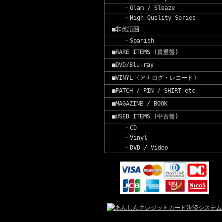
・Glam / Sleaze
・High Quality Series
■非英語圏
・Spanish
■RARE ITEMS (貴重盤)
■DVD/Blu-ray
■VINYL (アナログ・レコード)
■PATCH / PIN / SHIRT etc.
■MAGAZINE / BOOK
■USED ITEMS (中古盤)
・CD
・Vinyl
・DVD / Video