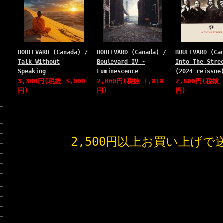
BOULEVARD (Canada) /
BOULEVARD (Canada) /
BOULEVARD (Ca
Talk Without
Boulevard IV -
Into The Stre
Speaking
Luminescence
(2024 reissue
3,300円(税抜 3,000
2,000円(税抜 1,818
2,600円(税抜 
円)
円)
円)
2,500円以上お買い上げで