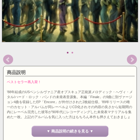
商品説明
ベストセラー再入荷！
'88年結成のUSペンシルヴァニア産オブスキュア正統派メロディック・へヴィ・メ
タル/ハード・ロック・バンドの未発表音源集。本編「Finale」の9曲に別ヴァージ
ョン4曲を収録したEP「Encore」が外付けされた2枚組仕様。'89年リリースの唯
一のカセット・アルバムが同レーベルよりCD化されその内容の良さから短期間の
内にレーベル完売した彼等が'90年代にレコーディングした未発表マテリアルを集
めた一枚。上記のアルバムを気に入った方はもちろん本作も押さえておきましょ
う。マニア御用達レーベルHeaven & Hell Recordsより500枚限定リリース。アメ
リカ盤。
▼ 商品説明の続きを見る ▼