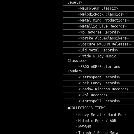
Jewels>
<Mausoleum Classix>
<MelodicRock Classics>
<Metal Mind Productions>
<Metallic Blue Records>
<No Remorse Records>
<Norske Albumklassikere>
<Obscure NWOBHM Releases>
<Old Metal Records>
<Pride & Joy Music
Classixx>
<PROG AOR/Faster and
Louder>
<Retrospect Records>
<Rock Candy Records>
<Shadow Kingdom Records>
<Skol Records>
<Stormspell Records>
■COLLECTOR'S ITEMS
・Heavy Metal / Hard Rock
・Melodic Rock / AOR
・NWOBHM
・Thrash / Speed Metal