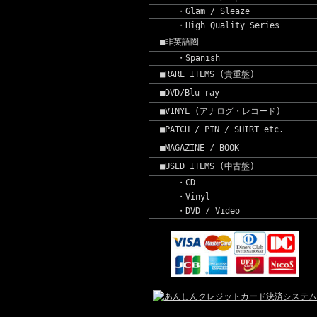
・Glam / Sleaze
・High Quality Series
■非英語圏
・Spanish
■RARE ITEMS (貴重盤)
■DVD/Blu-ray
■VINYL (アナログ・レコード)
■PATCH / PIN / SHIRT etc.
■MAGAZINE / BOOK
■USED ITEMS (中古盤)
・CD
・Vinyl
・DVD / Video