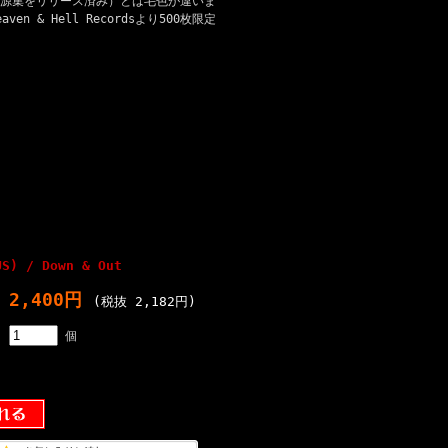
に音源集をリリース済み）とは毛色が違いま
& Hell Recordsより500枚限定
US) / Down & Out
2,400円
(税抜 2,182円)
個