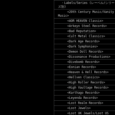
・Labels/Series (レーベル/シリー
ズ別)
<20th Century Music/Vanity
Music>
<AOR HEAVEN Classix>
<Arkeyn Steel Records>
<Bad Reputation>
<Cult Metal Classics>
<Dark Age Records>
<Dark Symphonies>
<Demon Doll Records>
<Dissonance Productions>
<Divebomb Records>
<Eonian Records>
<Heaven & Hell Records>
<Hellven Classics>
<High Roller Records>
<High Vaultage Records>
<Karthago Records>
<Leyenda Records>
<Lost Realm Records>
<Lost Jewels>
<Lost UK Jewels/Lost US