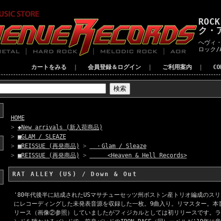
ROC
ク・
へヴィ・
ロック/
カートをみる
｜
会員登録＆ログイン
｜
ご利用案内
｜
C
HOME
>
◆New arrivals (新入荷商品)
>
■GLAM / SLEAZE
>
■REISSUE (再発商品)
>
・Glam / Sleaze
>
■REISSUE (再発商品)
>
<Heaven & Hell Records>
RAT ALLEY (US) / Down & Out
'80年代後半に結成されたUSマサチューセッツ州ボストン産トリオ編成のスリ
にレコーディングした未発表音源を収録した一枚。9曲入り。リマスター。本音
リース（画像②参照）していましたがフィジカルとしては初リリースです。ラ