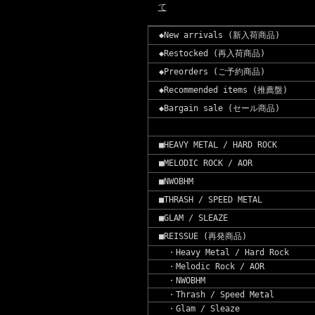
て
◆New arrivals (新入荷商品)
◆Restocked (再入荷商品)
◆Preorders (ご予約商品)
◆Recommended items (推薦盤)
◆Bargain sale (セール商品)
■HEAVY METAL / HARD ROCK
■MELODIC ROCK / AOR
■NWOBHM
■THRASH / SPEED METAL
■GLAM / SLEAZE
■REISSUE (再発商品)
・Heavy Metal / Hard Rock
・Melodic Rock / AOR
・NWOBHM
・Thrash / Speed Metal
・Glam / Sleaze