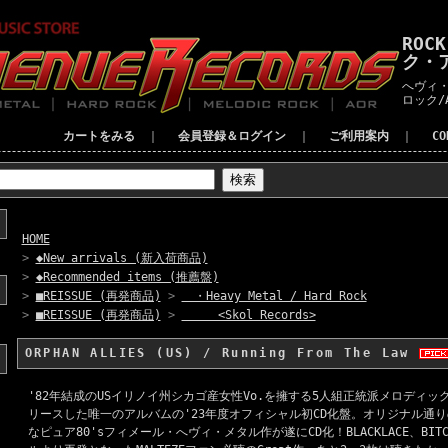
ROC
ク・
へヴィ・
ロック/
カートをみる
｜
会員登録＆ログイン
｜
ご利用案内
｜
C
HOME
>
◆New arrivals (新入荷商品)
>
◆Recommended items (推薦盤)
>
■REISSUE (再発商品)
>
・Heavy Metal / Hard Rock
>
■REISSUE (再発商品)
>
<Skol Records>
ORPHAN ALLIES (US) / Running From The Law
'82年結成のUSイリノイ州シカゴ産女性Vo.を擁する5人組正統派メロディッ
リースした唯一のアルバムの'23年度オフィシャル初CD化盤。オリジナル通
なピュア80'sフィメール・へヴィ・メタル作が遂にCD化！BLACKLACE、BIT