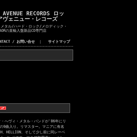
K AVENUE RECORDS ロッ
アヴェニュー・レコーズ
メタル/ハード・ロック/メロディック・
AORの直輸入盤新品CD専門店
ONTACT / お問い合せ
｜
サイトマップ
ク・へヴィ・メタル・バンドが'86年にリ
りの9曲入り。リマスター。マニアに有名
CH、HELLION、そして少し前に同レーベ