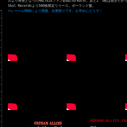
ルより再発となったMALTEZEファン必聴のGreat作。あと2、3枚は聴き
Skol Recordsより500枚限定リリース。ポーランド盤。
※レーベル閉鎖により廃盤。在庫限りです。お早めにどうぞ！
ORPHAN ALLIES (U