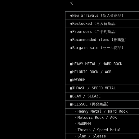
て
◆New arrivals (新入荷商品)
◆Restocked (再入荷商品)
◆Preorders (ご予約商品)
◆Recommended items (推薦盤)
◆Bargain sale (セール商品)
■HEAVY METAL / HARD ROCK
■MELODIC ROCK / AOR
■NWOBHM
■THRASH / SPEED METAL
■GLAM / SLEAZE
■REISSUE (再発商品)
・Heavy Metal / Hard Rock
・Melodic Rock / AOR
・NWOBHM
・Thrash / Speed Metal
・Glam / Sleaze