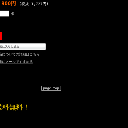
,900円
(税抜 1,727円)
個
品についての詳細はこちら
達にメールですすめる
page top
送料無料！