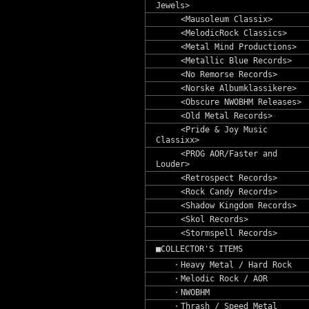
Jewels>
<Mausoleum Classix>
<MelodicRock Classics>
<Metal Mind Productions>
<Metallic Blue Records>
<No Remorse Records>
<Norske Albumklassikere>
<Obscure NWOBHM Releases>
<Old Metal Records>
<Pride & Joy Music
Classixx>
<PROG AOR/Faster and
Louder>
<Retrospect Records>
<Rock Candy Records>
<Shadow Kingdom Records>
<Skol Records>
<Stormspell Records>
■COLLECTOR'S ITEMS
・Heavy Metal / Hard Rock
・Melodic Rock / AOR
・NWOBHM
・Thrash / Speed Metal