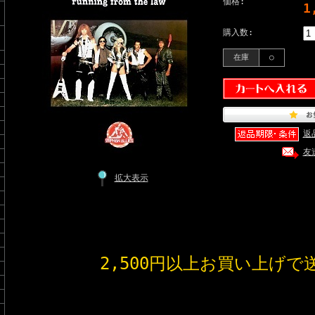
価格:
1
購入数:
在庫
○
返
友
拡大表示
2,500円以上お買い上げで