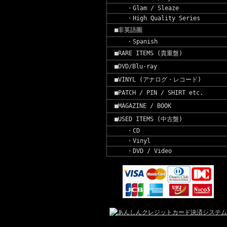
・Glam / Sleaze
・High Quality Series
■非英語圏
・Spanish
■RARE ITEMS (貴重盤)
■DVD/Blu-ray
■VINYL (アナログ・レコード)
■PATCH / PIN / SHIRT etc.
■MAGAZINE / BOOK
■USED ITEMS (中古盤)
・CD
・Vinyl
・DVD / Video