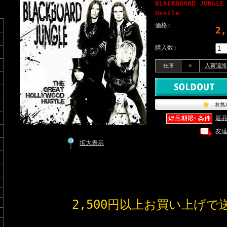
BLACKBOARD JUNGLE
Hustle
価格:
2
購入数:
在庫
×
入荷連絡
返
友
拡大表示
2,500円以上お買い上げで