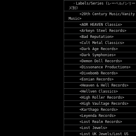
・Labels/Series (レーベル/シリー
ズ別)
<20th Century Music/Vanity
Music>
<AOR HEAVEN Classix>
<Arkeyn Steel Records>
<Bad Reputation>
<Cult Metal Classics>
<Dark Age Records>
<Dark Symphonies>
<Demon Doll Records>
<Dissonance Productions>
<Divebomb Records>
<Eonian Records>
<Heaven & Hell Records>
<Hellven Classics>
<High Roller Records>
<High Vaultage Records>
<Karthago Records>
<Leyenda Records>
<Lost Realm Records>
<Lost Jewels>
<Lost UK Jewels/Lost US