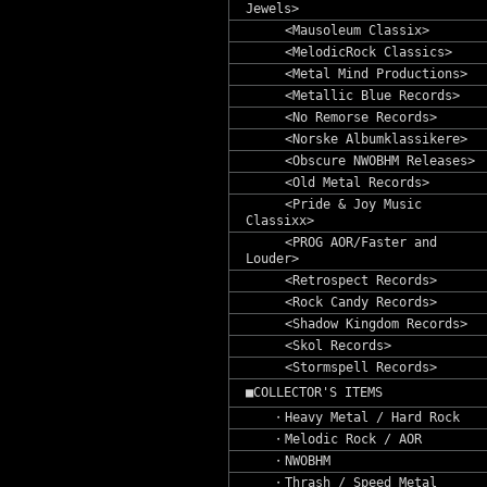
Jewels>
<Mausoleum Classix>
<MelodicRock Classics>
<Metal Mind Productions>
<Metallic Blue Records>
<No Remorse Records>
<Norske Albumklassikere>
<Obscure NWOBHM Releases>
<Old Metal Records>
<Pride & Joy Music
Classixx>
<PROG AOR/Faster and
Louder>
<Retrospect Records>
<Rock Candy Records>
<Shadow Kingdom Records>
<Skol Records>
<Stormspell Records>
■COLLECTOR'S ITEMS
・Heavy Metal / Hard Rock
・Melodic Rock / AOR
・NWOBHM
・Thrash / Speed Metal