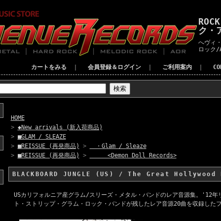
ROC
ク・
へヴィ・
ロック/
カートをみる
｜
会員登録＆ログイン
｜
ご利用案内
｜
C
HOME
>
◆New arrivals (新入荷商品)
>
■GLAM / SLEAZE
>
■REISSUE (再発商品)
>
・Glam / Sleaze
>
■REISSUE (再発商品)
>
<Demon Doll Records>
BLACKBOARD JUNGLE (US) / The Great Hollywood 
USカリフォルニア産グラム/スリーズ・メタル・バンドのレア音源集。'12
ト・ストリップ・グラム・ロック・バンドが残したレア音源20曲を収録した