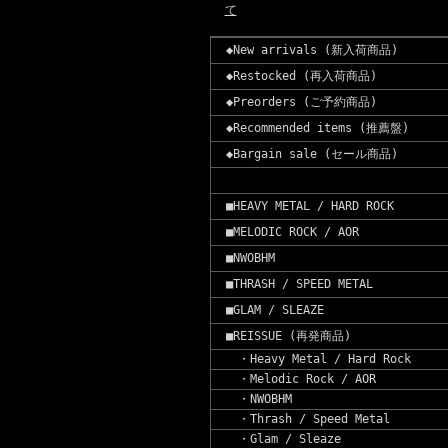
て
◆New arrivals (新入荷商品)
◆Restocked (再入荷商品)
◆Preorders (ご予約商品)
◆Recommended items (推薦盤)
◆Bargain sale (セール商品)
■HEAVY METAL / HARD ROCK
■MELODIC ROCK / AOR
■NWOBHM
■THRASH / SPEED METAL
■GLAM / SLEAZE
■REISSUE (再発商品)
・Heavy Metal / Hard Rock
・Melodic Rock / AOR
・NWOBHM
・Thrash / Speed Metal
・Glam / Sleaze