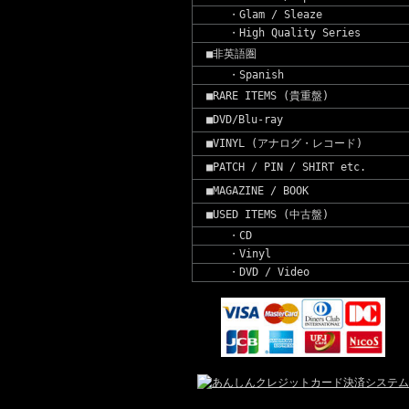
・Glam / Sleaze
・High Quality Series
■非英語圏
・Spanish
■RARE ITEMS (貴重盤)
■DVD/Blu-ray
■VINYL (アナログ・レコード)
■PATCH / PIN / SHIRT etc.
■MAGAZINE / BOOK
■USED ITEMS (中古盤)
・CD
・Vinyl
・DVD / Video