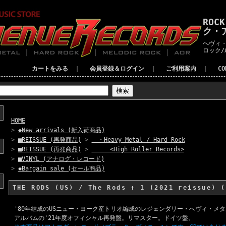
ROC
ク・
へヴィ・
ロック/
カートをみる
｜
会員登録＆ログイン
｜
ご利用案内
｜
C
HOME
>
◆New arrivals (新入荷商品)
>
■REISSUE (再発商品)
>
・Heavy Metal / Hard Rock
>
■REISSUE (再発商品)
>
<High Roller Records>
>
■VINYL (アナログ・レコード)
>
◆Bargain sale (セール商品)
THE RODS (US) / The Rods + 1 (2021 reissue) (
'80年結成のUSニュー・ヨーク産トリオ編成のレジェンダリー・へヴィ・メタル
アルバムの'21年度オフィシャル再発盤。リマスター。ドイツ盤。