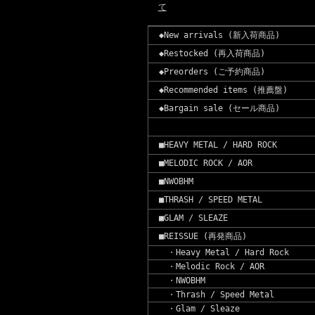
て
◆New arrivals (新入荷商品)
◆Restocked (再入荷商品)
◆Preorders (ご予約商品)
◆Recommended items (推薦盤)
◆Bargain sale (セール商品)
■HEAVY METAL / HARD ROCK
■MELODIC ROCK / AOR
■NWOBHM
■THRASH / SPEED METAL
■GLAM / SLEAZE
■REISSUE (再発商品)
・Heavy Metal / Hard Rock
・Melodic Rock / AOR
・NWOBHM
・Thrash / Speed Metal
・Glam / Sleaze