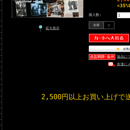
<35%
購入数:
在庫
○
拡大表示
返品に
友達に
2,500円以上お買い上げで