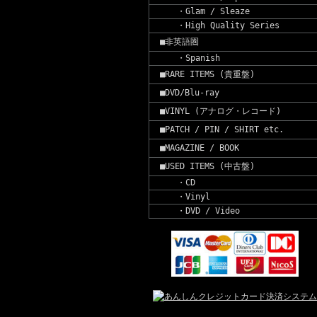
・Glam / Sleaze
・High Quality Series
■非英語圏
・Spanish
■RARE ITEMS (貴重盤)
■DVD/Blu-ray
■VINYL (アナログ・レコード)
■PATCH / PIN / SHIRT etc.
■MAGAZINE / BOOK
■USED ITEMS (中古盤)
・CD
・Vinyl
・DVD / Video