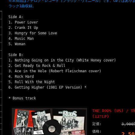
※本商品はアナログ・レコード（ブラック・ヴィニール）です。CDではあり
ラック1曲収録。
Side A:
1. Power Lover
2. Crank It Up
3. Hungry for Some Love
4. Music Man
5. Woman
Side B:
1. Nothing Going on in the City (White Honey cover)
2. Get Ready to Rock & Roll
3. Ace in the Hole (Robert Fleischman cover)
4. Rock Hard
5. Roll With the Night
6. Getting Higher (1981 EP Version) *
* Bonus track
THE RODS (US) / T
(12"LP)
定価:
3,90
価格:
2,5