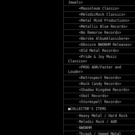
Jewels>
<Mausoleum Classix>
<MelodicRock Classics>
<Metal Mind Productions>
<Metallic Blue Records>
<No Remorse Records>
<Norske Albumklassikere>
<Obscure NWOBHM Releases>
<Old Metal Records>
<Pride & Joy Music
Classixx>
<PROG AOR/Faster and
Louder>
<Retrospect Records>
<Rock Candy Records>
<Shadow Kingdom Records>
<Skol Records>
<Stormspell Records>
■COLLECTOR'S ITEMS
・Heavy Metal / Hard Rock
・Melodic Rock / AOR
・NWOBHM
・Thrash / Speed Metal