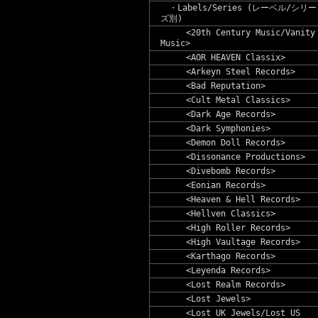
・Labels/Series (レーベル/シリー
ズ別)
<20th Century Music/Vanity
Music>
<AOR HEAVEN Classix>
<Arkeyn Steel Records>
<Bad Reputation>
<Cult Metal Classics>
<Dark Age Records>
<Dark Symphonies>
<Demon Doll Records>
<Dissonance Productions>
<Divebomb Records>
<Eonian Records>
<Heaven & Hell Records>
<Hellven Classics>
<High Roller Records>
<High Vaultage Records>
<Karthago Records>
<Leyenda Records>
<Lost Realm Records>
<Lost Jewels>
<Lost UK Jewels/Lost US