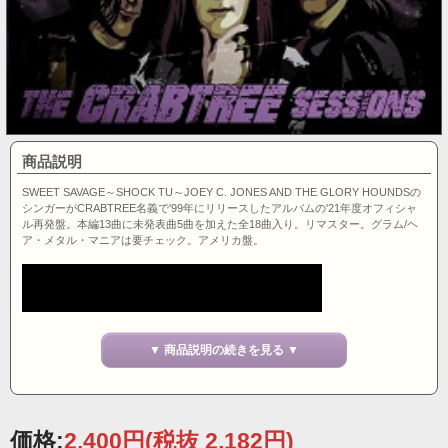
商品説明
SWEET SAVAGE～SHOCK TU～JOEY C. JONES AND THE GLORY HOUNDSの
シンガーがCRABTREE名義で'99年にリリースしたアルバムの'21年度オフィシャ
ル再発盤。本編13曲に未発表曲5曲を加えた全18曲入り。リマスター。グラム/ヘ
ア・メタル・マニアは要チェック。アメリカ盤。
▼ 商品説明の続きを見る ▼
価格:
2,400円
(税抜 2,182円)