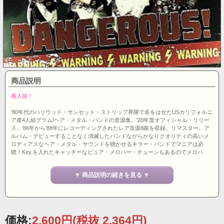
商品説明
再入荷！
'80年代のハリウッド・サンセット・ストリップ界隈で名をはせたUSカリフォルニ
ア産4人組グラム/ヘア・メタル・バンドの音源集。'20年度オフィシャル・リリー
ス。'86年から'88年にレコーディングされたレア音源8曲を収録。リマスター。ア
ルバム・デビューすることなく消滅したバンドながらかなりクオリティの高いメ
ロディアスなヘア・メタル・サウンドを聴かせるキラー・バンドでマニアは必
聴！Key.を入れたキャッチーなピュア・メロハー・チューンもあるのでメロハ
ー・マニアもマストです！お薦め！ちなみにリズム隊の2人は後にWILD BOYZを
結成します。アメリカ盤。
▼ 商品説明の続きを見る ▼
価格:
2,600円
(税抜 2,364円)