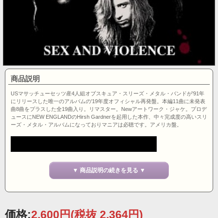
商品説明
USマサッチューセッツ産4人組オブスキュア・スリーズ・メタル・バンドが'91年
にリリースした唯一のアルバムの'19年度オフィシャル再発盤。本編11曲に未発表
曲8曲をプラスした全19曲入り。リマスター。Newアートワーク・ジャケ。プロデ
ュースにNEW ENGLANDのHirsh Gardnerを起用した本作、中々完成度の高いスリ
ーズ・メタル・アルバムになっておりマニアは必聴です。アメリカ盤。
▼ 商品説明の続きを見る ▼
価格:
2,600円
(税抜 2,364円)