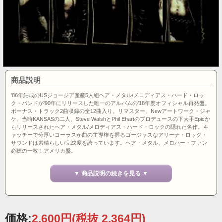
商品説明
'86年結成のUSジョージア産産5人組ヘア・メタル/メロディアス・ハード・ロッ
ク・バンドが'90年にリリースした唯一のアルバムの'18年度オフィシャル再発盤。
ボーナス・トラック2曲収録の全12曲入り。リマスター。Newアートワーク・ジャ
ケ。当時KANSASの二人、Steve WalshとPhil Ehartのプロデュースの下大手Epicか
らリリースされたヘア・メタル/メロディアス・ハード・ロックの隠れた名作。キ
ャッチーで分厚いコーラスが曲の主導権を握るゴージャスなアリーナ・ロック・
サウンドは素晴らしい完成度を誇っています。ヘア・メタル、メロハー・ファン
必聴の一枚！アメリカ盤。
▼ 商品説明の続きを見る ▼
価格:
2,600円
(税抜 2,364円)