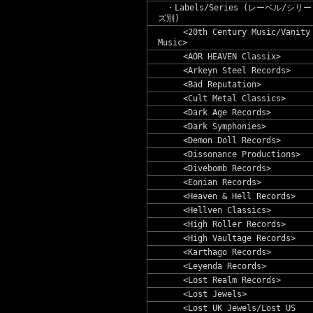
・Labels/Series (レーベル/シリー
ズ別)
<20th Century Music/Vanity
Music>
<AOR HEAVEN Classix>
<Arkeyn Steel Records>
<Bad Reputation>
<Cult Metal Classics>
<Dark Age Records>
<Dark Symphonies>
<Demon Doll Records>
<Dissonance Productions>
<Divebomb Records>
<Eonian Records>
<Heaven & Hell Records>
<Hellven Classics>
<High Roller Records>
<High Vaultage Records>
<Karthago Records>
<Leyenda Records>
<Lost Realm Records>
<Lost Jewels>
<Lost UK Jewels/Lost US