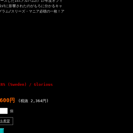
ースした1stアルバムの'17年度オフィ
の1stに影響されたのがもろに分かるキャ
。グラム/スリーズ・マニア必聴の一枚！ア
ERS (Sweden) / Glorious
,600円
(税抜 2,364円)
個
を希望