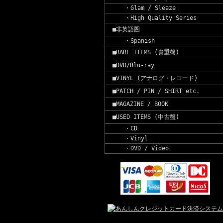
・Glam / Sleaze
・High Quality Series
■非英語圏
・Spanish
■RARE ITEMS (貴重盤)
■DVD/Blu-ray
■VINYL (アナログ・レコード)
■PATCH / PIN / SHIRT etc.
■MAGAZINE / BOOK
■USED ITEMS (中古盤)
・CD
・Vinyl
・DVD / Video