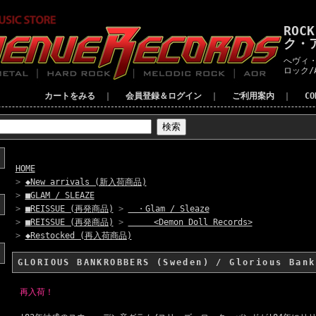
ROC
ク・
へヴィ・
ロック/
カートをみる
｜
会員登録＆ログイン
｜
ご利用案内
｜
C
HOME
>
◆New arrivals (新入荷商品)
>
■GLAM / SLEAZE
>
■REISSUE (再発商品)
>
・Glam / Sleaze
>
■REISSUE (再発商品)
>
<Demon Doll Records>
>
◆Restocked (再入荷商品)
GLORIOUS BANKROBBERS (Sweden) / Glorious Bank
再入荷！