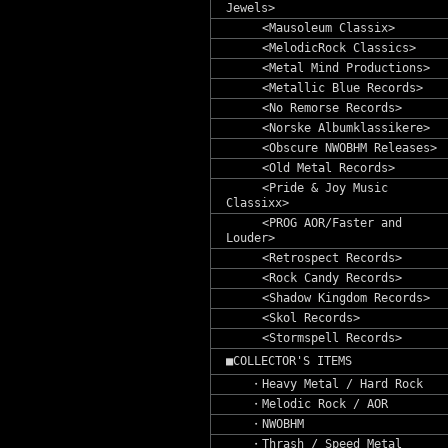
Jewels>
<Mausoleum Classix>
<MelodicRock Classics>
<Metal Mind Productions>
<Metallic Blue Records>
<No Remorse Records>
<Norske Albumklassikere>
<Obscure NWOBHM Releases>
<Old Metal Records>
<Pride & Joy Music
Classixx>
<PROG AOR/Faster and
Louder>
<Retrospect Records>
<Rock Candy Records>
<Shadow Kingdom Records>
<Skol Records>
<Stormspell Records>
■COLLECTOR'S ITEMS
・Heavy Metal / Hard Rock
・Melodic Rock / AOR
・NWOBHM
・Thrash / Speed Metal