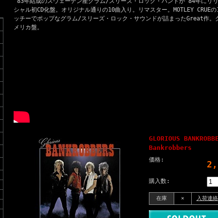
'83年結成のスウェーデン産グラム/スリーズ・ロック・バンドが'84年にリリ
シャル初CD化盤。オリジナル通りの10曲入り。リマスター。MOTLEY CRUE
ッチーでポップなグラム/スリーズ・ロック・サウンドが詰まったGreat作
メリカ盤。
GLORIOUS BANKROBB
Bankrobbers
価格:
2
購入数:
在庫
×
入荷連絡