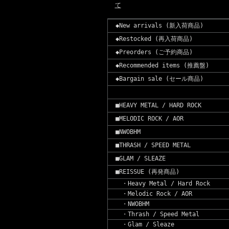
て
◆New arrivals (新入荷商品)
◆Restocked (再入荷商品)
◆Preorders (ご予約商品)
◆Recommended items (推薦盤)
◆Bargain sale (セール商品)
■HEAVY METAL / HARD ROCK
■MELODIC ROCK / AOR
■NWOBHM
■THRASH / SPEED METAL
■GLAM / SLEAZE
■REISSUE (再発商品)
・Heavy Metal / Hard Rock
・Melodic Rock / AOR
・NWOBHM
・Thrash / Speed Metal
・Glam / Sleaze