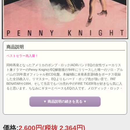
商品説明
ベストセラー再入荷！
同時再発となったアメリカのポンプ・ロック/AORバンドEQの女性ヴォーカリス
ト兼ドラマーのPenny KnightがEQ解散後の'84年にリリースした唯一のソロ・アル
バムの'20年度オフィシャル初CD化盤。本編9曲に未発表音源6曲をボーナス収録
した全15曲入り。リマスター。EQよりもハード・ポップ色が強い音で、PAT
BENATARや1994、そして当店でもバカ売れ中のFIRE TIGER等が好きなら気に入
ると思います。ちなみにギターとベースもEQの人です。メロディック・ロック・
マニア御用達レーベルPROG AOR Recordsより限定リリース。イギリス盤。
▼ 商品説明の続きを見る ▼
価格:
2,600円
(税抜 2,364円)