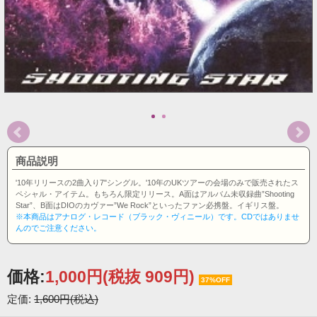
商品説明
'10年リリースの2曲入り7"シングル。'10年のUKツアーの会場のみで販売されたス
ペシャル・アイテム。もちろん限定リリース。A面はアルバム未収録曲”Shooting
Star”、B面はDIOのカヴァー”We Rock”といったファン必携盤。イギリス盤。
※本商品はアナログ・レコード（ブラック・ヴィニール）です。CDではありませ
んのでご注意ください。
価格:
1,000円
(税抜 909円)
37%OFF
定価:
1,600円(税込)