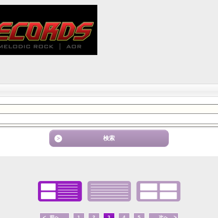
前へ
1
2
3
4
5
次へ