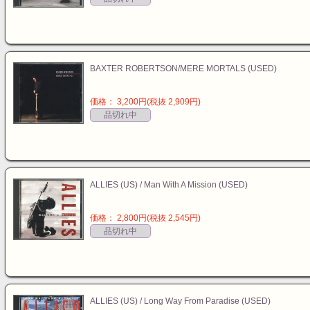
BAXTER ROBERTSON/MERE MORTALS (USED)
価格： 3,200円(税抜 2,909円)
品切れ中
ALLIES (US) / Man With A Mission (USED)
価格： 2,800円(税抜 2,545円)
品切れ中
ALLIES (US) / Long Way From Paradise (USED)