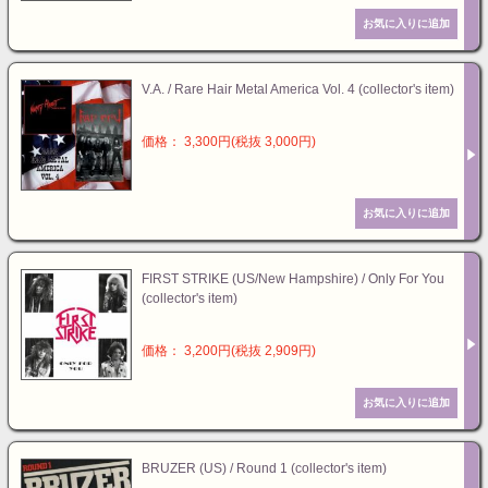
V.A. / Rare Hair Metal America Vol. 4 (collector's item)
価格： 3,300円(税抜 3,000円)
FIRST STRIKE (US/New Hampshire) / Only For You
(collector's item)
価格： 3,200円(税抜 2,909円)
BRUZER (US) / Round 1 (collector's item)