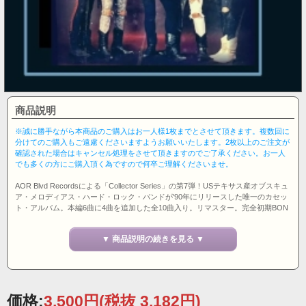
商品説明
※誠に勝手ながら本商品のご購入はお一人様1枚までとさせて頂きます。複数回に
分けてのご購入もご遠慮くださいますようお願いいたします。2枚以上のご注文が
確認された場合はキャンセル処理をさせて頂きますのでご了承ください。お一人
でも多くの方にご購入頂く為ですので何卒ご理解くださいませ。
AOR Blvd Recordsによる「Collector Series」の第7弾！USテキサス産オブスキュ
ア・メロディアス・ハード・ロック・バンドが'90年にリリースした唯一のカセッ
ト・アルバム。本編6曲に4曲を追加した全10曲入り。リマスター。完全初期BON
JOVIスタイル！いつものように500枚完全限定リリースであっという間にレーベ
ル完売！ということで今回限りの入荷です！イギリス盤。
▼ 商品説明の続きを見る ▼
価格:
3,500円
(税抜 3,182円)