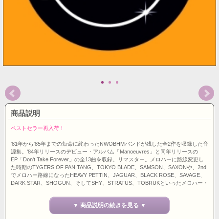
商品説明
ベストセラー再入荷！
'81年から'85年までの短命に終わったNWOBHMバンドが残した全2作を収録した音
源集。'84年リリースのデビュー・アルバム「Manoeuvres」と同年リリースの
EP「Don't Take Forever」の全13曲を収録。リマスター。メロハーに路線変更し
た時期のTYGERS OF PAN TANG、TOKYO BLADE、SAMSON、SAXONや、2nd
でメロハー路線になったHEAVY PETTIN、JAGUAR、BLACK ROSE、SAVAGE、
DARK STAR、SHOGUN、そしてSHY、STRATUS、TOBRUKといったメロハー・
サウンドが好きなら押さえておきたいバンドです。ちなみに「Manoeuvres」は当
時ピクチャー・ディスクのみのリリースで音が悪かったのですが今回リマスター
▼ 商品説明の続きを見る ▼
によりかなり音が良くなっています。300枚限定リリース。イギリス盤。