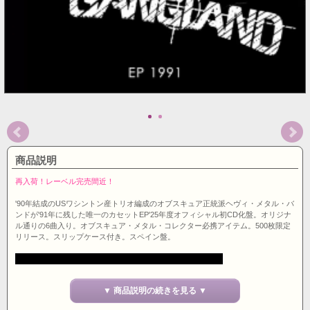
商品説明
再入荷！レーベル完売間近！
'90年結成のUSワシントン産トリオ編成のオブスキュア正統派ヘヴィ・メタル・バ
ンドが'91年に残した唯一のカセットEP'25年度オフィシャル初CD化盤。オリジナ
ル通りの6曲入り。オブスキュア・メタル・コレクター必携アイテム。500枚限定
リリース。スリップケース付き。スペイン盤。
▼ 商品説明の続きを見る ▼