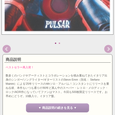
商品説明
ベストセラー再入荷！
数多くのバンドやアーティストとコラボレーションを積み重ねてきたイタリア出
身のシンガー/ソングライター/ギターリストのSteve Emm（別名： Stefano
Mainini）による'25年リリースの4thソロ・アルバム！コンスタントにリリースを重
ねる彼、本作もいつも通りの'80年ど真ん中のスーパー・レトロ・メロディック・
ロック/AOR作になっていてファンはマスト。今回も500枚限定リリースです。お
早めにどうぞ。10曲入り。イタリア盤。
▼ 商品説明の続きを見る ▼