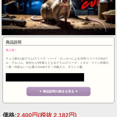
商品説明
再入荷！
チェコ産4人組グラム/スリーズ・ハード・ロッカーによる'24年リリースの3rdフ
ル・アルバム。前作から5年振りとなるグラム/スリーズ・メタル・ファン待望の
一枚！内容もいつも通りGreatです！10曲入り。ギリシャ盤。
▼ 商品説明の続きを見る ▼
価格:
2,400円
(税抜 2,182円)