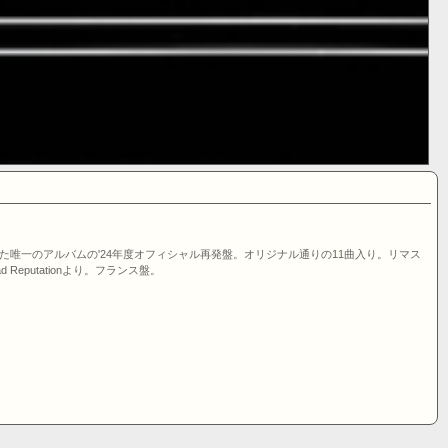
りリリースした唯一のアルバムの'24年度オフィシャル再発盤。オリジナル通りの11曲入り。リマス
Reputationより。フランス盤。