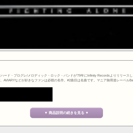
アトル産ハード・プログレ/メロディック・ロック・バンドが'79年にInfinity Recordsよ
TLE、AVIARYなどが好きなファンは必聴の名作。#2曲目は名曲です。マニア御用達レーベルBad 
▼ 商品説明の続きを見る ▼