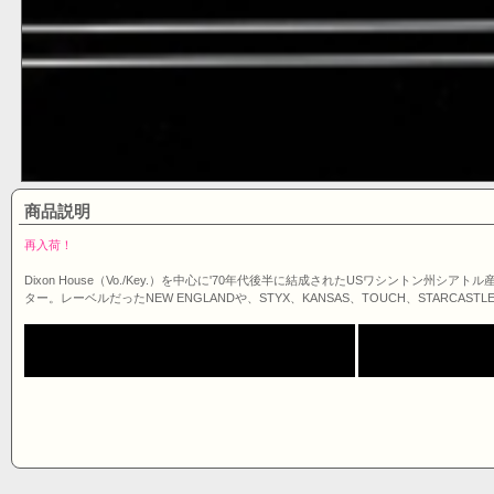
商品説明
再入荷！
Dixon House（Vo./Key.）を中心に'70年代後半に結成されたUSワシントン州シ
ター。レーベルだったNEW ENGLANDや、STYX、KANSAS、TOUCH、STARCAS