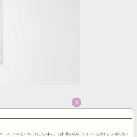
りリリース。'85年と'87年に残した2本のデモ計8曲を収録。ツインG.を擁する5人組で聴い