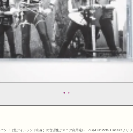
ンド（北アイルランド出身）の音源集がマニア御用達レーベルCult Metal Classicsよ